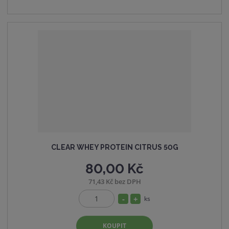
č
o
n
e
ž
o
t
s
ž
t
s
v
t
í
v
í
CLEAR WHEY PROTEIN CITRUS 50G
80,00 Kč
71,43 Kč bez DPH
S
N
ks
Z
n
a
m
í
v
KOUPIT
ě