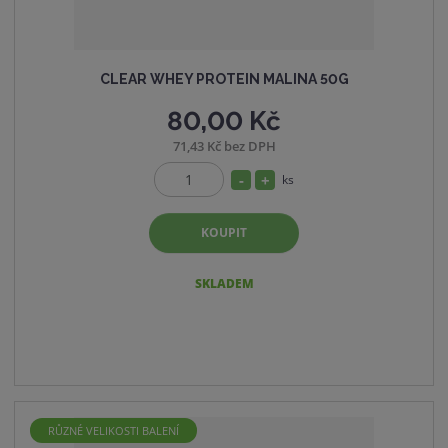
CLEAR WHEY PROTEIN MALINA 50G
80,00 Kč
71,43 Kč bez DPH
S
N
ks
Z
n
a
m
í
v
KOUPIT
ě
ž
ý
n
i
i
š
SKLADEM
t
t
i
p
m
t
o
n
m
č
o
n
e
ž
o
t
s
ž
RŮZNÉ VELIKOSTI BALENÍ