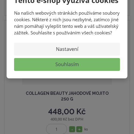
Tento e-shop využívá cookies
Na našich webových stránkách používáme soubory
cookies. Některé z nich jsou nezbytné, zatímco jiné
nám pomáhají vylepšit tento web a váš uživatelský
zážitek. Souhlasíte s používáním všech cookies?
-
20
%
Nastavení
Souhlasím
COLLAGEN BEAUTY JAHODOVÉ MOJITO
250 G
448,00 Kč
400,00 Kč bez DPH
S
N
ks
Z