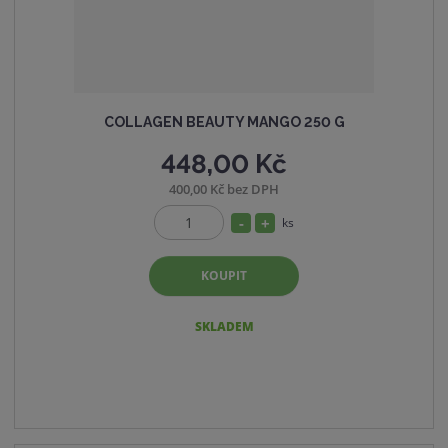
í
COLLAGEN BEAUTY MANGO 250 G
448,00 Kč
400,00 Kč bez DPH
S
N
ks
Z
n
a
m
í
v
KOUPIT
ě
ž
ý
n
i
i
š
SKLADEM
t
t
i
p
m
t
o
n
m
č
o
n
e