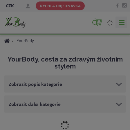
CZK
RYCHLÁ OBJEDNÁVKA
V
y
h
Ú
YourBody
l
v
e
o
YourBody, cesta za zdravým životním
d
d
stylem
a
n
í
t
s
Zobrazit popis kategorie
t
r
a
Zobrazit další kategorie
n
a