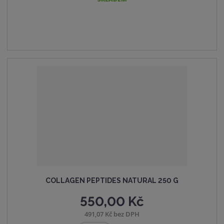
t
t
i
p
m
t
o
n
m
č
o
n
e
ž
o
t
s
ž
t
s
v
t
í
v
í
COLLAGEN PEPTIDES NATURAL 250 G
550,00 Kč
491,07 Kč bez DPH