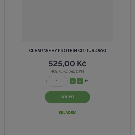
v
t
í
v
í
CLEAR WHEY PROTEIN CITRUS 450G
525,00 Kč
468,75 Kč bez DPH
S
N
ks
Z
n
a
m
í
v
KOUPIT
ě
ž
ý
n
i
i
š
SKLADEM
t
t
i
p
m
t
o
n
m