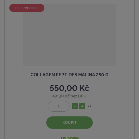
ž
o
t
s
ž
TOP PRODUKT
t
s
v
t
í
v
í
COLLAGEN PEPTIDES MALINA 250 G
550,00 Kč
491,07 Kč bez DPH
S
N
ks
Z
n
a
m
í
v
KOUPIT
ě
ž
ý
n
i
i
š
SKLADEM