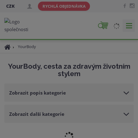
CZK
RYCHLÁ OBJEDNÁVKA
V
y
h
Ú
YourBody
l
v
e
o
d
YourBody, cesta za zdravým životním
d
a
stylem
n
t
í
s
Zobrazit popis kategorie
t
r
a
Zobrazit další kategorie
n
a