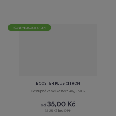
m
t
o
n
m
č
o
n
e
ž
o
t
s
ž
RŮZNÉ VELIKOSTI BALENÍ
t
s
v
t
í
v
í
BOOSTER PLUS CITRON
Dostupné ve velikostech
40g a 500g
35,00 Kč
od
31,25 Kč bez DPH