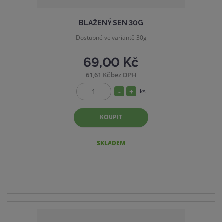
BLAŽENÝ SEN 30G
Dostupné ve variantě 30g
69,00 Kč
61,61 Kč bez DPH
S
N
ks
Z
n
a
m
í
v
KOUPIT
ě
ž
ý
n
i
i
š
SKLADEM
t
t
i
p
m
t
o
n
m
č
o
n
e
ž
o
t
s
ž