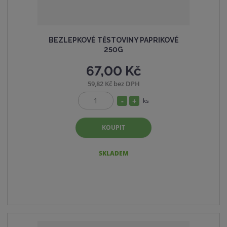
BEZLEPKOVÉ TĚSTOVINY PAPRIKOVÉ
250G
67,00 Kč
59,82 Kč bez DPH
S
N
ks
Z
n
a
m
í
v
KOUPIT
ě
ž
ý
n
i
i
š
SKLADEM
t
t
i
p
m
t
o
n
m
č
o
n
e
ž
o
t