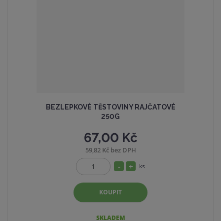
s
ž
t
s
v
t
í
v
í
BEZLEPKOVÉ TĚSTOVINY RAJČATOVÉ
250G
67,00 Kč
59,82 Kč bez DPH
S
N
ks
Z
n
a
m
í
v
KOUPIT
ě
ž
ý
n
i
i
š
SKLADEM