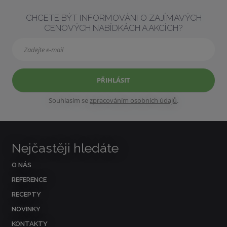
CHCETE BÝT INFORMOVÁNI O ZAJÍMAVÝCH
CENOVÝCH NABÍDKÁCH A AKCÍCH?
PŘIHLÁSIT
Souhlasím se
zpracováním osobních údajů
.
Nejčastěji hledáte
O NÁS
REFERENCE
RECEPTY
NOVINKY
KONTAKTY