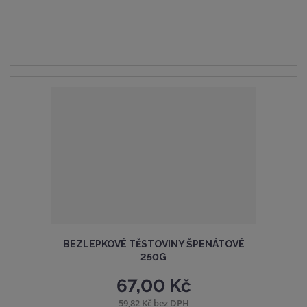
t
t
i
p
m
t
o
n
m
č
o
n
e
ž
o
t
s
ž
t
s
v
t
í
v
í
BEZLEPKOVÉ TĚSTOVINY ŠPENÁTOVÉ
250G
67,00 Kč
59,82 Kč bez DPH