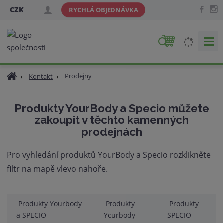
CZK
RYCHLÁ OBJEDNÁVKA
V
y
h
Ú
Prodejny
Kontakt
l
v
e
o
d
Produkty YourBody a Specio můžete
d
a
zakoupit v těchto kamenných
n
t
prodejnách
í
s
t
Pro vyhledání produktů YourBody a Specio rozklikněte
r
filtr na mapě vlevo nahoře.
a
n
a
Produkty Yourbody
Produkty
Produkty
a SPECIO
Yourbody
SPECIO