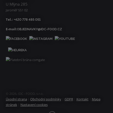
U Mlýna 285
Jaroměř 551 02
Tel.:
+420 778 485 051
E-mail:
OBJEDNAVKY@IDC-FOOD.CZ
© 2026, IDC - FOOD, s.r.o.
Úvodní strana
|
Obchodní podmínky
|
GDPR
|
Kontakt
|
Mapa
stránek
|
Nastavení cookies