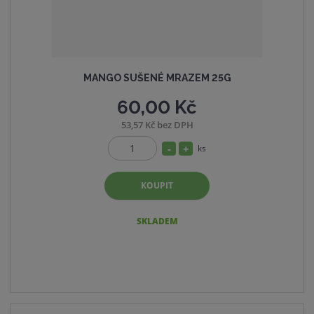
MANGO SUŠENÉ MRAZEM 25G
60,00 Kč
53,57 Kč bez DPH
S
N
ks
Z
n
a
m
í
v
KOUPIT
ě
ž
ý
n
i
i
š
SKLADEM
t
t
i
p
m
t
o
n
m
č
o
n
e
ž
o
t