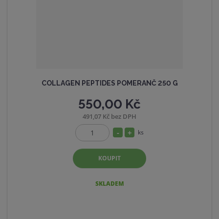
COLLAGEN PEPTIDES POMERANČ 250 G
550,00 Kč
491,07 Kč bez DPH
S
N
ks
Z
n
a
m
í
v
KOUPIT
ě
ž
ý
n
i
i
š
SKLADEM
t
t
i
p
m
t
o
n
m