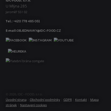
IDC-FOOD, s.r.o.
U Mlýna 285
Jaroměř 551 02
Tel.:
+420 778 485 051
E-mail:
OBJEDNAVKY@IDC-FOOD.CZ
© 2026, IDC - FOOD, s.r.o.
Úvodní strana
|
Obchodní podmínky
|
GDPR
|
Kontakt
|
Mapa
stránek
|
Nastavení cookies