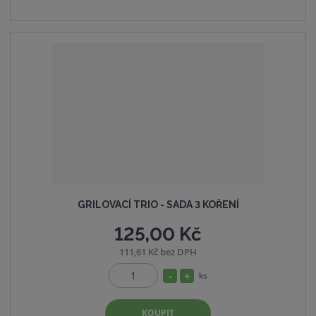
č
o
n
e
ž
o
t
s
ž
t
s
v
t
í
v
í
GRILOVACÍ TRIO - SADA 3 KOŘENÍ
125,00 Kč
111,61 Kč bez DPH
S
N
ks
Z
n
a
m
í
v
KOUPIT
ě