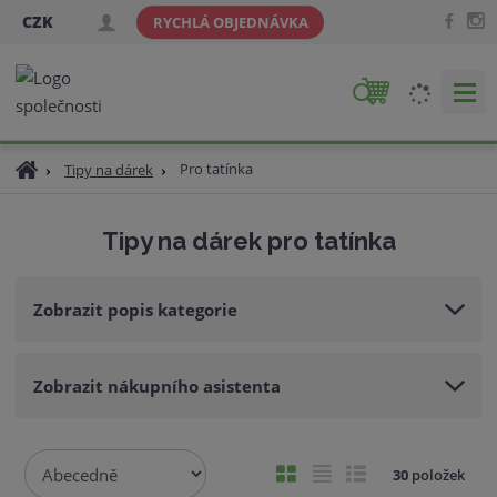
CZK
RYCHLÁ OBJEDNÁVKA
V
y
h
Ú
Pro tatínka
Tipy na dárek
l
v
e
o
d
Tipy na dárek pro tatínka
d
a
n
t
í
Zobrazit popis kategorie
s
t
r
Zobrazit nákupního asistenta
a
n
a
Ř
O
T
Ř
30
položek
a