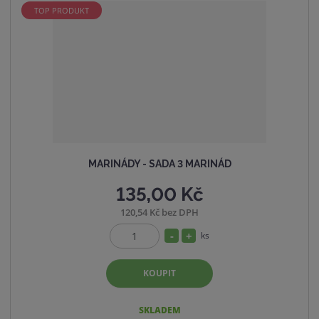
s
ž
TOP PRODUKT
t
s
v
t
í
v
í
MARINÁDY - SADA 3 MARINÁD
135,00 Kč
120,54 Kč bez DPH
S
N
ks
Z
n
a
m
í
v
KOUPIT
ě
ž
ý
n
i
i
š
SKLADEM