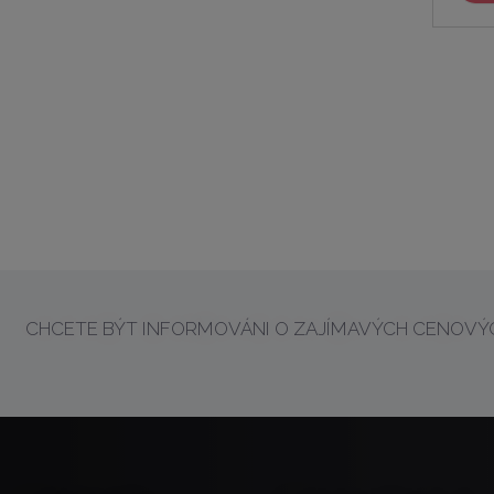
CHCETE BÝT INFORMOVÁNI O ZAJÍMAVÝCH CENOVÝC