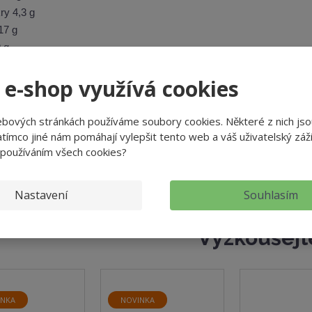
ry 4,3 g
17 g
 g
 e-shop využívá cookies
ní:
teplota 25 °C, vlhkost: 60 %, v originálních uzavřených obalech
ebových stránkách používáme soubory cookies. Některé z nich jso
: 250 g
tímco jiné nám pomáhají vylepšit tento web a váš uživatelský záži
 používáním všech cookies?
IDC-FOOD, s.r.o., U Mlýna 285, Jaroměř 551 02
: Česká republika
Nastavení
Souhlasím
Vyzkoušejt
INKA
NOVINKA