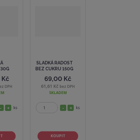
KÁ
SLADKÁ RADOST
 30G
BEZ CUKRU 150G
 Kč
69,00 Kč
61,61 Kč
ez DPH
bez DPH
EM
SKLADEM
S
N
ks
S
N
ks
Z
n
a
n
a
m
í
v
í
v
ě
ž
ý
ž
ý
n
IT
KOUPIT
i
i
š
i
š