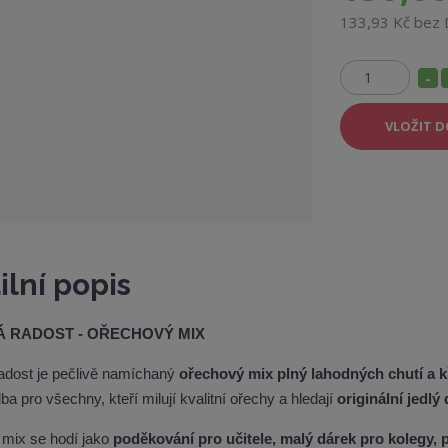
133,93 Kč bez
S
Z
n
m
VLOŽIT D
í
ě
ž
n
i
i
t
t
p
m
o
n
č
ilní popis
o
e
ž
t
s
 RADOST - OŘECHOVÝ MIX
t
adost je pečlivě namíchaný
ořechový mix plný lahodných chutí a k
v
ba pro všechny, kteří milují kvalitní ořechy a hledají
originální jedlý
í
mix se hodí jako
poděkování pro učitele, malý dárek pro kolegy,