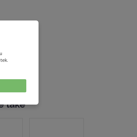
u
tek.
e také