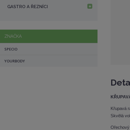
a
GASTRO A ŘEZNÍCI
ZNAČKA
SPECIO
YOURBODY
Deta
KŘUPAVÁ
Křupavá r
Skvělá vol
Ořechový 