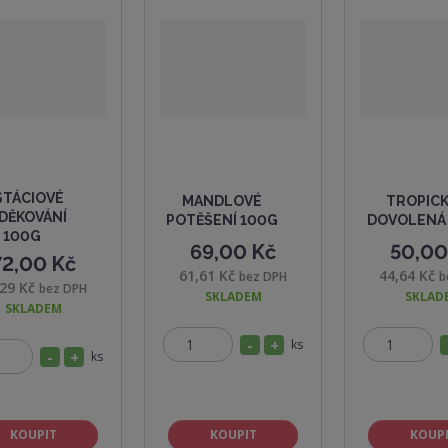
STÁCIOVÉ
MANDLOVÉ
TROPIC
DĚKOVÁNÍ
POTĚŠENÍ 100G
DOVOLENÁ
100G
69,00 Kč
50,00
72,00 Kč
61,61 Kč
44,64 Kč
bez DPH
b
,29 Kč
bez DPH
SKLADEM
SKLAD
SKLADEM
S
N
ks
Z
Z
S
N
ks
Z
n
a
m
m
n
a
m
í
v
ě
ě
í
v
ě
ž
ý
n
n
ž
ý
n
KOUPIT
KOUPIT
KOUP
i
i
i
š