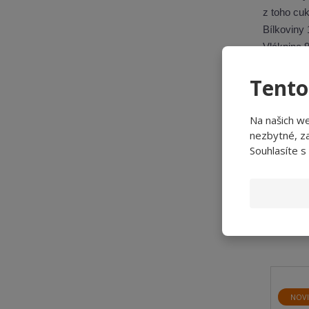
z toho cuk
Bílkoviny 
Vláknina 9
Sůl 0 g
Tento
Skladová
Na našich w
Hmotnost
nezbytné, za
Souhlasíte s
Výrobce: 
Vyrobeno
NOV