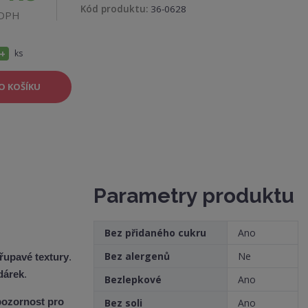
K
Kód produktu:
36-0628
 DPH
ó
d
v
ý
r
N
ks
o
b
a
c
O KOŠÍKU
e
v
:
ý
8
5
š
9
2
i
3
5
t
5
2
m
3
4
Parametry produktu
n
6
4
o
0
ž
Bez přidaného cukru
Ano
s
Bez alergenů
Ne
řupavé textury
.
t
 dárek
.
v
Bezlepkové
Ano
í
 pozornost pro
Bez soli
Ano