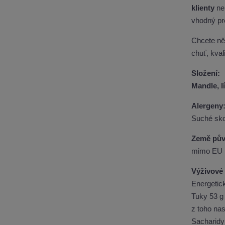
klienty
n
vhodný pro
Chcete n
chuť, kval
Složení:
Mandle, l
Alergeny
Suché sko
Země pův
mimo EU
Výživové 
Energetic
Tuky 53 g
z toho na
Sacharidy