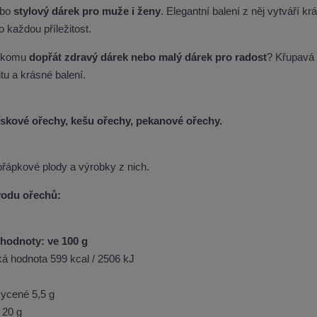
ebo
stylový dárek pro muže i ženy
. Elegantní balení z něj vytváří k
 každou příležitost.
ěkomu
dopřát zdravý dárek nebo malý dárek pro radost
? Křupavá 
itu a krásné balení.
ískové ořechy, kešu ořechy, pekanové ořechy.
:
řápkové plody a výrobky z nich.
odu ořechů:
hodnoty: ve 100 g
ká hodnota 599 kcal / 2506 kJ
sycené 5,5 g
 20 g