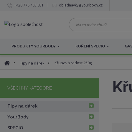
+420 778 485 051
objednavky@yourbody.cz
N
a
c
o
PRODUKTY YOURBODY
KOŘENÍ SPECIO
GAS
m
á
t
Ú
Křupavá radost 250g
Tipy na dárek
e
v
c
o
h
Kř
d
u
VŠECHNY KATEGORIE
n
ť
í
?
s
Tipy na dárek
t
r
YourBody
a
n
SPECIO