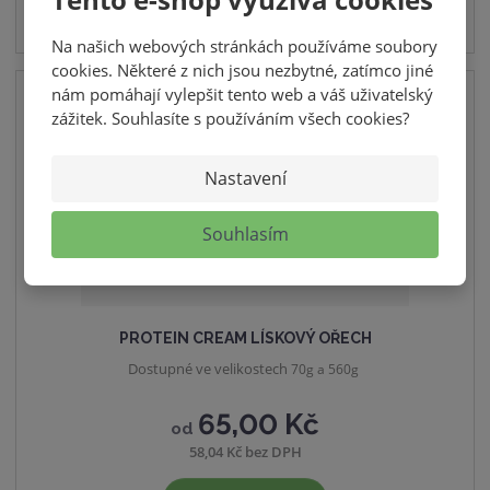
Na našich webových stránkách používáme soubory
cookies. Některé z nich jsou nezbytné, zatímco jiné
nám pomáhají vylepšit tento web a váš uživatelský
RŮZNÉ VELIKOSTI BALENÍ
zážitek. Souhlasíte s používáním všech cookies?
Nastavení
Souhlasím
PROTEIN CREAM LÍSKOVÝ OŘECH
Dostupné ve velikostech
70g a 560g
65,00 Kč
od
58,04 Kč bez DPH