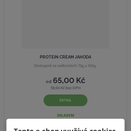
PROTEIN CREAM JAHODA
Dostupné ve velikostech
70g a 560g
65,00 Kč
od
58,04 Kč bez DPH
DETAIL
SKLADEM
Tento e-shop využívá cookies