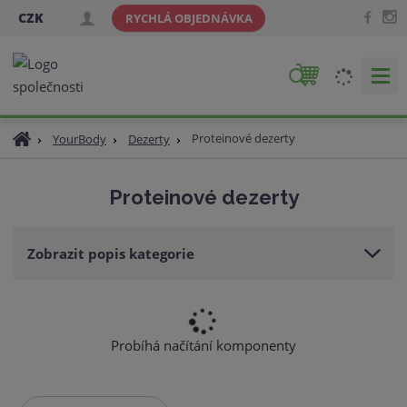
CZK
RYCHLÁ OBJEDNÁVKA
V
y
h
Ú
Proteinové dezerty
YourBody
Dezerty
l
v
e
o
d
Proteinové dezerty
d
a
n
t
í
Zobrazit popis kategorie
s
t
r
a
n
Probíhá načítání komponenty
a
Ř