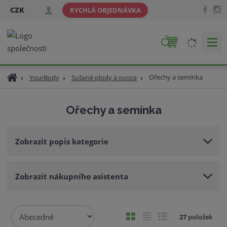
CZK
RYCHLÁ OBJEDNÁVKA
V
y
h
Ú
Ořechy a semínka
YourBody
Sušené plody a ovoce
l
v
e
o
d
Ořechy a semínka
d
a
n
t
í
Zobrazit popis kategorie
s
t
r
Zobrazit nákupního asistenta
a
n
a
Ř
O
T
Ř
27
položek
a