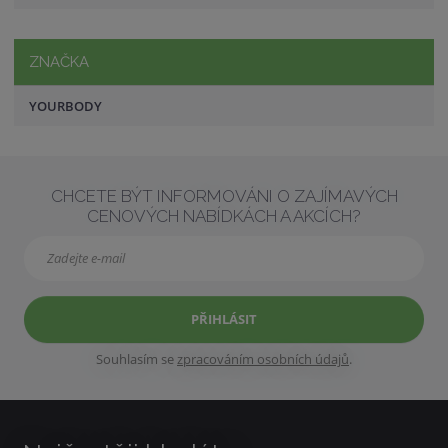
ZNAČKA
YOURBODY
CHCETE BÝT INFORMOVÁNI O ZAJÍMAVÝCH
CENOVÝCH NABÍDKÁCH A AKCÍCH?
PŘIHLÁSIT
Souhlasím se
zpracováním osobních údajů
.