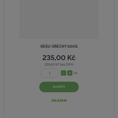
v
t
í
v
í
KEŠU OŘECHY 500G
235,00 Kč
209,82 Kč bez DPH
S
N
ks
Z
n
a
m
í
v
KOUPIT
ě
ž
ý
n
i
i
š
SKLADEM
t
t
i
p
m
t
o