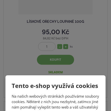
LÍSKOVÉ OŘECHY LOUPANÉ 100G
95,00 Kč
84,82 Kč bez DPH
S
N
ks
Z
n
a
m
í
v
KOUPIT
ě
ž
ý
n
i
i
š
SKLADEM
t
t
i
p
m
t
Tento e-shop využívá cookies
o
n
m
č
Na našich webových stránkách používáme soubory
o
n
e
cookies. Některé z nich jsou nezbytné, zatímco jiné
ž
o
t
nám pomáhají vylepšit tento web a váš uživatelský
s
ž