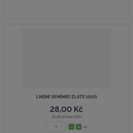
p
m
t
o
n
m
č
o
n
e
ž
o
t
s
ž
t
s
v
t
í
v
í
LNĚNÉ SEMÍNKO ZLATÉ 100G
28,00 Kč
25,00 Kč bez DPH
S
N
ks
Z