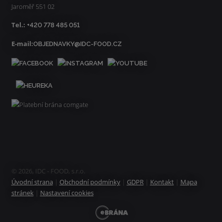
Jaroměř 551 02
Tel.:
+420 778 485 051
E-mail:
OBJEDNAVKY@IDC-FOOD.CZ
© 2026, IDC - FOOD, s.r.o.
Úvodní strana
|
Obchodní podmínky
|
GDPR
|
Kontakt
|
Mapa
stránek
|
Nastavení cookies