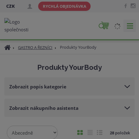
CZK
RYCHLÁ OBJEDNÁVKA
V
y
h
Ú
Produkty YourBody
GASTRO A ŘEZNÍCI
l
v
e
o
d
Produkty YourBody
d
a
n
t
í
Zobrazit popis kategorie
s
t
r
Zobrazit nákupního asistenta
a
n
a
Ř
O
T
Ř
28
položek
a