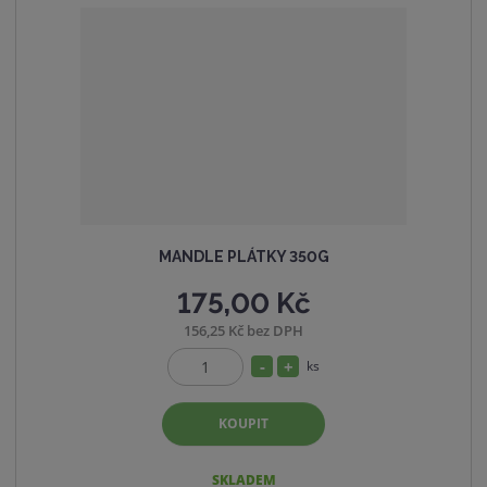
s
ž
t
s
v
t
í
v
í
MANDLE PLÁTKY 350G
175,00 Kč
156,25 Kč bez DPH
S
N
ks
Z
n
a
m
í
v
KOUPIT
ě
ž
ý
n
i
i
š
SKLADEM