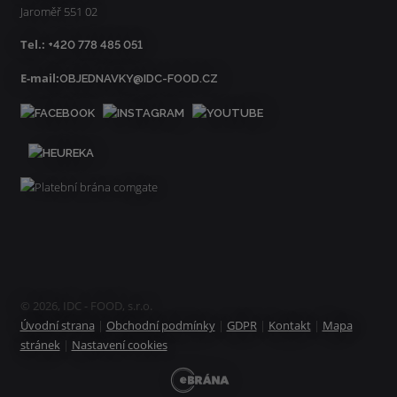
Jaroměř 551 02
Tel.:
+420 778 485 051
E-mail:
OBJEDNAVKY@IDC-FOOD.CZ
© 2026, IDC - FOOD, s.r.o.
Úvodní strana
|
Obchodní podmínky
|
GDPR
|
Kontakt
|
Mapa
stránek
|
Nastavení cookies