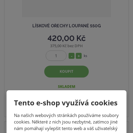
LÍSKOVÉ OŘECHY LOUPANÉ 550G
420,00 Kč
375,00 Kč bez DPH
S
N
ks
Z
n
a
m
í
v
KOUPIT
ě
ž
ý
n
i
i
š
SKLADEM
t
t
i
p
m
t
Tento e-shop využívá cookies
o
n
m
č
Na našich webových stránkách používáme soubory
o
n
e
cookies. Některé z nich jsou nezbytné, zatímco jiné
ž
o
t
nám pomáhají vylepšit tento web a váš uživatelský
s
ž