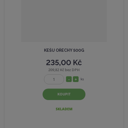
v
t
í
v
í
KEŠU OŘECHY 500G
235,00 Kč
209,82 Kč bez DPH
S
N
ks
Z
n
a
m
í
v
KOUPIT
ě
ž
ý
n
i
i
š
SKLADEM
t
t
i
p
m
t
o