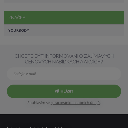
ZNAČKA
YOURBODY
CHCETE BÝT INFORMOVÁNI O ZAJÍMAVÝCH
CENOVÝCH NABÍDKÁCH A AKCÍCH?
PŘIHLÁSIT
Souhlasím se
zpracováním osobních údajů
.