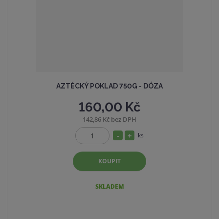
v
t
í
v
í
AZTÉCKÝ POKLAD 750G - DÓZA
160,00 Kč
142,86 Kč bez DPH
S
N
ks
Z
n
a
m
í
v
KOUPIT
ě
ž
ý
n
i
i
š
SKLADEM
t
t
i
p
m
t
o