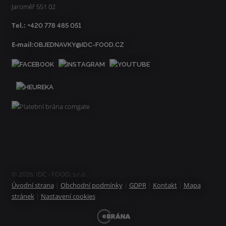
Jaroměř 551 02
Tel.:
+420 778 485 051
E-mail:
OBJEDNAVKY@IDC-FOOD.CZ
© 2026, IDC - FOOD, s.r.o.
Úvodní strana
|
Obchodní podmínky
|
GDPR
|
Kontakt
|
Mapa
stránek
|
Nastavení cookies