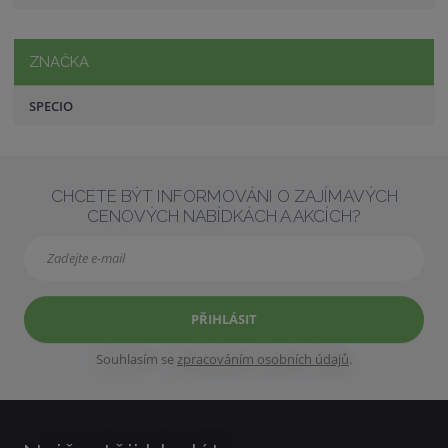
ZNAČKA
SPECIO
CHCETE BÝT INFORMOVÁNI O ZAJÍMAVÝCH
CENOVÝCH NABÍDKÁCH A AKCÍCH?
PŘIHLÁSIT
Souhlasím se
zpracováním osobních údajů
.