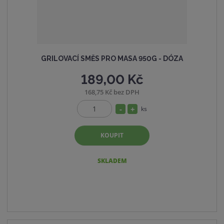
í
GRILOVACÍ SMĚS PRO MASA 950G - DÓZA
189,00 Kč
168,75 Kč bez DPH
S
N
ks
Z
n
a
m
í
v
KOUPIT
ě
ž
ý
n
i
i
š
SKLADEM
t
t
i
p
m
t
o
n
m
č
o
n
e
ž
o
t