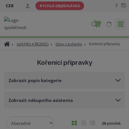
CZK
RYCHLÁ OBJEDNÁVKA
V
y
h
Ú
Kořenící přípravky
GASTRO A ŘEZNÍCI
Dózy s kořením
l
v
e
o
d
Kořenící přípravky
d
a
n
t
í
Zobrazit popis kategorie
s
t
r
Zobrazit nákupního asistenta
a
n
a
Ř
O
T
Ř
28
položek
a