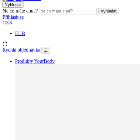
Vyhledat
Na co máte chuť?
Vyhledat
Přihlásit se
CZK
EUR
Rychlá objednávka
☰
Produkty YourBody