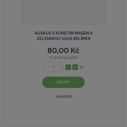
í
KUSKUS S KUŘECÍM MASEM A
ZELENINOU 100G KELÍMEK
80,00 Kč
71,43 Kč bez DPH
S
N
ks
Z
n
a
m
í
v
KOUPIT
ě
ž
ý
n
i
i
š
SKLADEM
t
t
i
p
m
t
o
n
m
č
o
n
e