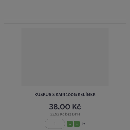
p
m
t
o
n
m
č
o
n
e
ž
o
t
s
ž
t
s
v
t
í
v
í
KUSKUS S KARI 100G KELÍMEK
38,00 Kč
33,93 Kč bez DPH
S
N
ks
Z