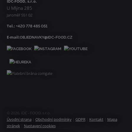
IDC-FOOD, s.r.o.
U Mlýna 285
Jaroměř 551 02
Tel.:
+420 778 485 051
E-mail:
OBJEDNAVKY@IDC-FOOD.CZ
© 2026, IDC - FOOD, s.r.o.
Úvodní strana
|
Obchodní podmínky
|
GDPR
|
Kontakt
|
Mapa
stránek
|
Nastavení cookies