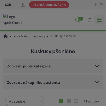
CZK
RYCHLÁ OBJEDNÁVKA
V
y
h
Ú
Kuskusy pšeničné
YourBody
Kuskusy
l
v
e
o
d
Kuskusy pšeničné
d
a
n
t
í
Zobrazit popis kategorie
s
t
r
Zobrazit nákupního asistenta
a
n
a
Ř
O
T
Ř
18
položek
a