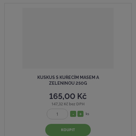
ž
o
t
s
ž
t
s
v
t
í
v
í
KUSKUS S KUŘECÍM MASEM A
ZELENINOU 250G
165,00 Kč
147,32 Kč bez DPH
S
N
ks
Z
n
a
m
í
v
KOUPIT
ě