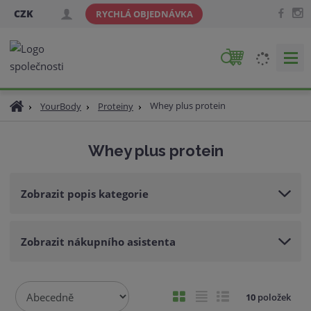
CZK
RYCHLÁ OBJEDNÁVKA
V
y
h
Ú
Whey plus protein
YourBody
Proteiny
l
v
e
o
d
Whey plus protein
d
a
n
t
í
Zobrazit popis kategorie
s
t
r
Zobrazit nákupního asistenta
a
n
a
Ř
O
T
Ř
10
položek
a