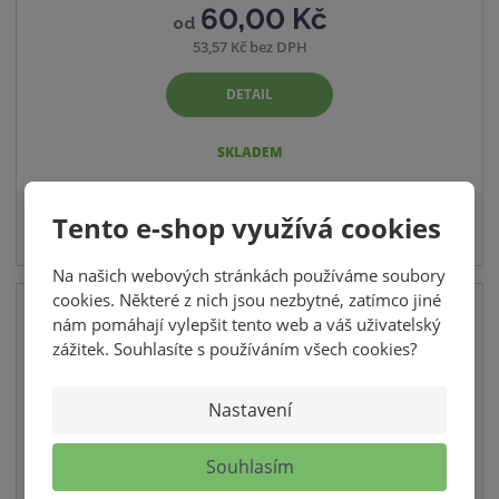
60,00 Kč
od
53,57 Kč bez DPH
DETAIL
SKLADEM
Tento e-shop využívá cookies
Na našich webových stránkách používáme soubory
cookies. Některé z nich jsou nezbytné, zatímco jiné
RŮZNÉ VELIKOSTI BALENÍ
nám pomáhají vylepšit tento web a váš uživatelský
zážitek. Souhlasíte s používáním všech cookies?
Nastavení
Souhlasím