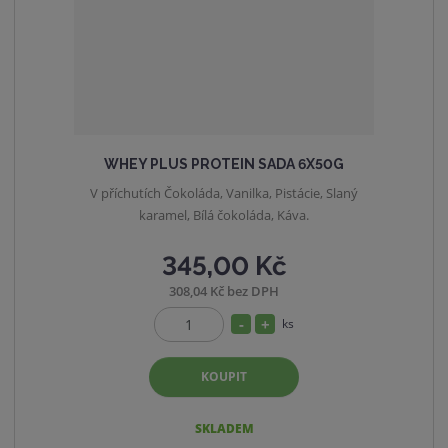
WHEY PLUS PROTEIN SADA 6X50G
V příchutích Čokoláda, Vanilka, Pistácie, Slaný
karamel, Bílá čokoláda, Káva.
345,00 Kč
308,04 Kč bez DPH
S
N
ks
Z
n
a
m
í
v
KOUPIT
ě
ž
ý
n
i
i
š
SKLADEM
t