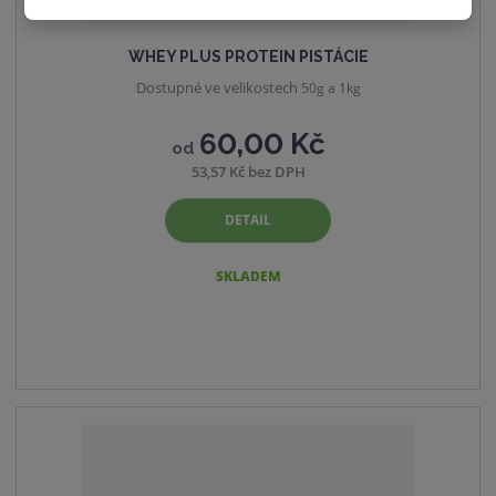
WHEY PLUS PROTEIN PISTÁCIE
Dostupné ve velikostech
50g a 1kg
60,00 Kč
od
53,57 Kč bez DPH
DETAIL
SKLADEM