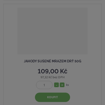
e
ž
o
t
s
ž
t
s
v
t
í
v
í
JAHODY SUŠENÉ MRAZEM DRŤ 50G
109,00 Kč
97,32 Kč bez DPH
S
N
ks
Z
n
a
m
í
v
KOUPIT
ě
ž
ý
n