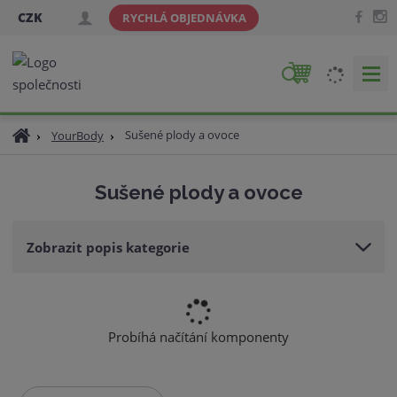
CZK
RYCHLÁ OBJEDNÁVKA
V
y
h
Ú
Sušené plody a ovoce
YourBody
l
v
e
o
d
Sušené plody a ovoce
d
a
n
t
í
Zobrazit popis kategorie
s
t
r
a
n
Probíhá načítání komponenty
a
Ř