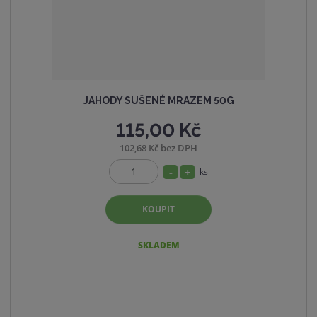
JAHODY SUŠENÉ MRAZEM 50G
115,00 Kč
102,68 Kč bez DPH
S
N
ks
Z
n
a
m
í
v
KOUPIT
ě
ž
ý
n
i
i
š
SKLADEM
t
t
i
p
m
t
o
n
m
č
o
n