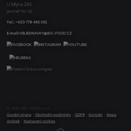
U Mlýna 285
Jaroměř 551 02
Tel.:
+420 778 485 051
E-mail:
OBJEDNAVKY@IDC-FOOD.CZ
© 2026, IDC - FOOD, s.r.o.
Úvodní strana
|
Obchodní podmínky
|
GDPR
|
Kontakt
|
Mapa
stránek
|
Nastavení cookies