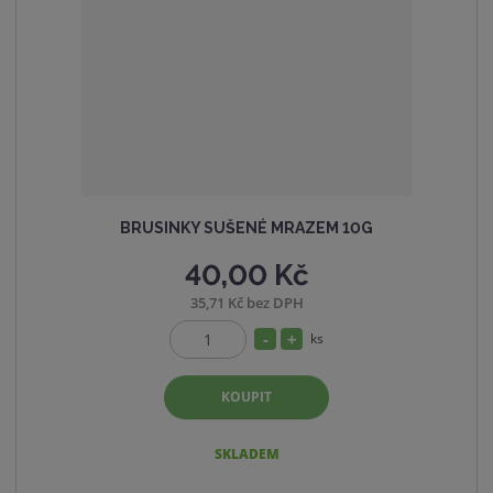
t
s
v
t
í
v
í
BRUSINKY SUŠENÉ MRAZEM 10G
40,00 Kč
35,71 Kč bez DPH
S
N
ks
Z
n
a
m
í
v
KOUPIT
ě
ž
ý
n
i
i
š
SKLADEM
t
t
i