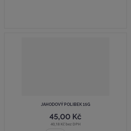
t
t
i
p
m
t
o
n
m
č
o
n
e
ž
o
t
s
ž
t
s
v
t
í
v
í
JAHODOVÝ POLIBEK 15G
45,00 Kč
40,18 Kč bez DPH