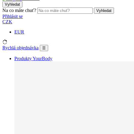
Vyhledat
Na co máte chuť?
Vyhledat
Přihlásit se
CZK
EUR
Rychlá objednávka
☰
Produkty YourBody