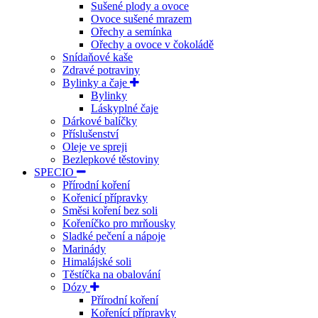
Sušené plody a ovoce
Ovoce sušené mrazem
Ořechy a semínka
Ořechy a ovoce v čokoládě
Snídaňové kaše
Zdravé potraviny
Bylinky a čaje
Bylinky
Láskyplné čaje
Dárkové balíčky
Příslušenství
Oleje ve spreji
Bezlepkové těstoviny
SPECIO
Přírodní koření
Kořenicí přípravky
Směsi koření bez soli
Kořeníčko pro mrňousky
Sladké pečení a nápoje
Marinády
Himalájské soli
Těstíčka na obalování
Dózy
Přírodní koření
Kořenící přípravky