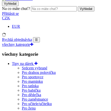
Vyhledat
Na co máte chuť?
Vyhledat
Přihlásit se
CZK
EUR
Rychlá objednávka
☰
všechny kategorie
všechny kategorie
Tipy na dárek
Srdcem vybrané
Pro drahou polovičku
Pro sportovce
Pro maminku
Pro tatínka
Pro babičku
Pro dědečka
Pro zaměstnance
Pro učitele/učitelku
Pro ženu