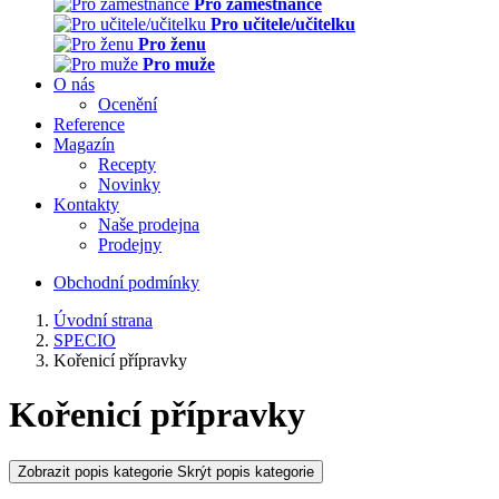
Pro zaměstnance
Pro učitele/učitelku
Pro ženu
Pro muže
O nás
Ocenění
Reference
Magazín
Recepty
Novinky
Kontakty
Naše prodejna
Prodejny
Obchodní podmínky
Úvodní strana
SPECIO
Kořenicí přípravky
Kořenicí přípravky
Zobrazit popis kategorie
Skrýt popis kategorie