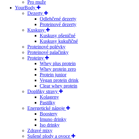
Pro muže
YourBody
Dezerty
Odlehčené dezerty
Proteinové dezerty
Kuskusy
Kuskusy pšeničné
Kuskusy kukuřičné
Proteinové polévky
Proteinové palačinky
Proteiny
Whey plus protein
Whey protein zero
Protein junior
Vegan protein drink
Clear whey protein
Doplňky stravy
Kolageny
Pastilky
Energetické nápoje
Boostery
Imuno drinky
Iso drinky
Zdravé mixy
Sušené plody a ovoce