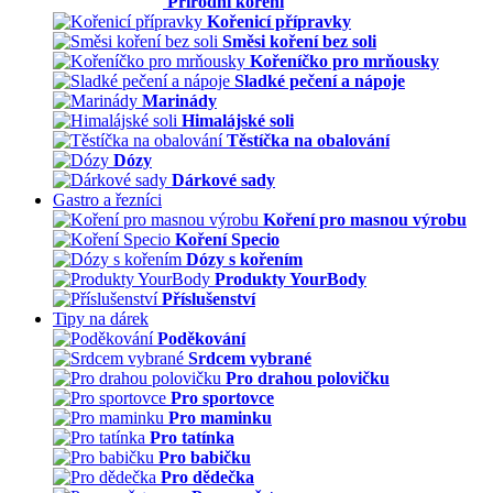
Přírodní koření
Kořenicí přípravky
Směsi koření bez soli
Kořeníčko pro mrňousky
Sladké pečení a nápoje
Marinády
Himalájské soli
Těstíčka na obalování
Dózy
Dárkové sady
Gastro a řezníci
Koření pro masnou výrobu
Koření Specio
Dózy s kořením
Produkty YourBody
Příslušenství
Tipy na dárek
Poděkování
Srdcem vybrané
Pro drahou polovičku
Pro sportovce
Pro maminku
Pro tatínka
Pro babičku
Pro dědečka