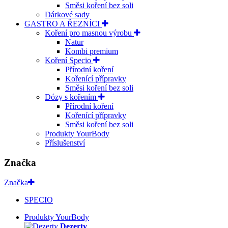
Směsi koření bez soli
Dárkové sady
GASTRO A ŘEZNÍCI
Koření pro masnou výrobu
Natur
Kombi premium
Koření Specio
Přírodní koření
Kořenící přípravky
Směsi koření bez soli
Dózy s kořením
Přírodní koření
Kořenící přípravky
Směsi koření bez soli
Produkty YourBody
Příslušenství
Značka
Značka
SPECIO
Produkty YourBody
Dezerty