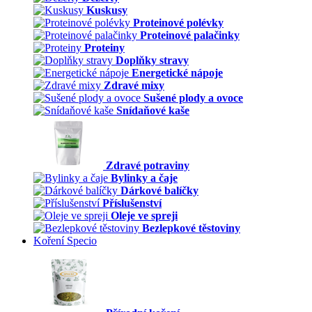
Kuskusy
Proteinové polévky
Proteinové palačinky
Proteiny
Doplňky stravy
Energetické nápoje
Zdravé mixy
Sušené plody a ovoce
Snídaňové kaše
Zdravé potraviny
Bylinky a čaje
Dárkové balíčky
Příslušenství
Oleje ve spreji
Bezlepkové těstoviny
Koření Specio