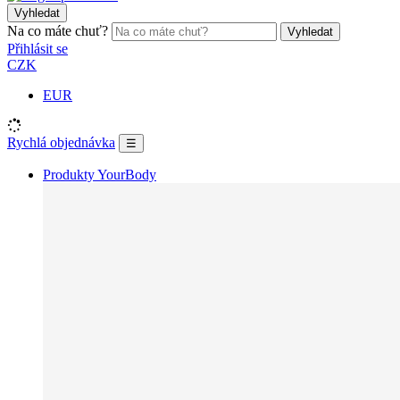
Vyhledat
Na co máte chuť?
Vyhledat
Přihlásit se
CZK
EUR
Rychlá objednávka
☰
Produkty YourBody