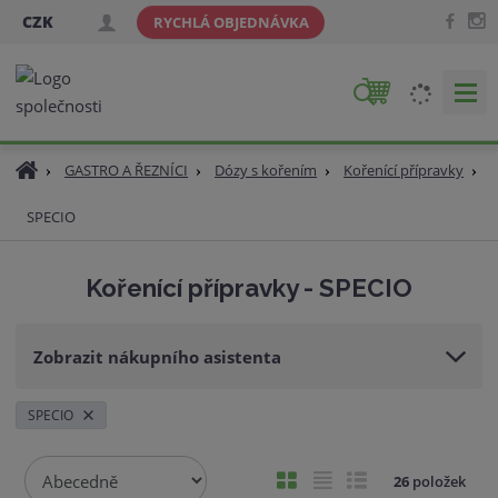
CZK
RYCHLÁ OBJEDNÁVKA
V
y
h
Ú
GASTRO A ŘEZNÍCI
Dózy s kořením
Kořenící přípravky
l
v
e
SPECIO
o
d
d
a
n
Kořenící přípravky - SPECIO
t
í
s
t
Zobrazit nákupního asistenta
r
a
n
SPECIO
a
Ř
O
T
Ř
26
položek
a