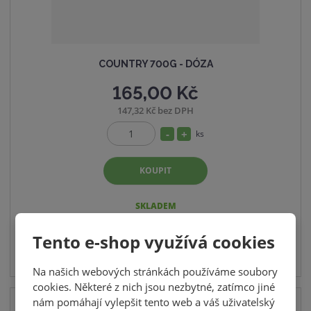
COUNTRY 700G - DÓZA
165,00 Kč
147,32 Kč bez DPH
S
N
ks
Z
n
a
m
í
v
KOUPIT
ě
ž
ý
n
i
i
š
SKLADEM
t
t
i
p
Tento e-shop využívá cookies
m
t
o
n
m
č
Na našich webových stránkách používáme soubory
o
n
e
cookies. Některé z nich jsou nezbytné, zatímco jiné
ž
o
t
nám pomáhají vylepšit tento web a váš uživatelský
s
ž