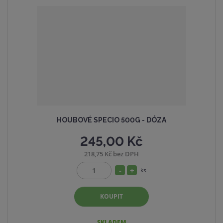
ž
o
t
s
ž
t
s
v
t
í
v
í
HOUBOVÉ SPECIO 500G - DÓZA
245,00 Kč
218,75 Kč bez DPH
S
N
ks
Z
n
a
m
í
v
KOUPIT
ě
ž
ý
n
i
i
š
SKLADEM