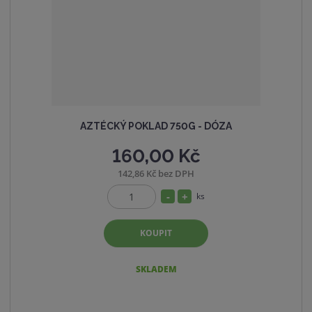
v
t
í
v
í
AZTÉCKÝ POKLAD 750G - DÓZA
160,00 Kč
142,86 Kč bez DPH
S
N
ks
Z
n
a
m
í
v
KOUPIT
ě
ž
ý
n
i
i
š
SKLADEM
t
t
i
p
m
t
o