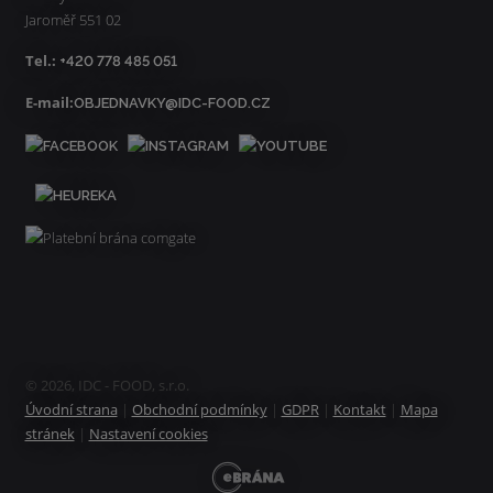
Jaroměř 551 02
Tel.:
+420 778 485 051
E-mail:
OBJEDNAVKY@IDC-FOOD.CZ
© 2026, IDC - FOOD, s.r.o.
Úvodní strana
|
Obchodní podmínky
|
GDPR
|
Kontakt
|
Mapa
stránek
|
Nastavení cookies