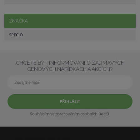
ZNAČKA
SPECIO
CHCETE BÝT INFORMOVÁNI O ZAJÍMAVÝCH
CENOVÝCH NABÍDKÁCH A AKCÍCH?
PŘIHLÁSIT
Souhlasím se
zpracováním osobních údajů
.