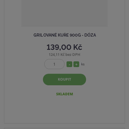
í
GRILOVANÉ KUŘE 900G - DÓZA
139,00 Kč
124,11 Kč bez DPH
S
N
ks
Z
n
a
m
í
v
KOUPIT
ě
ž
ý
n
i
i
š
SKLADEM
t
t
i
p
m
t
o
n
m
č
o
n
e