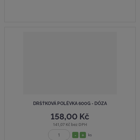
p
m
t
o
n
m
č
o
n
e
ž
o
t
s
ž
t
s
v
t
í
v
í
DRŠŤKOVÁ POLÉVKA 600G - DÓZA
158,00 Kč
141,07 Kč bez DPH
S
N
ks
Z