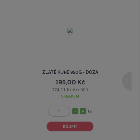
7
6
d
ZLATÉ KUŘE 950G - DÓZA
195,00 Kč
a
174,11 Kč
bez DPH
l
SKLADEM
š
í
S
N
ks
Z
n
a
m
KOUPIT
í
v
ě
ž
ý
n