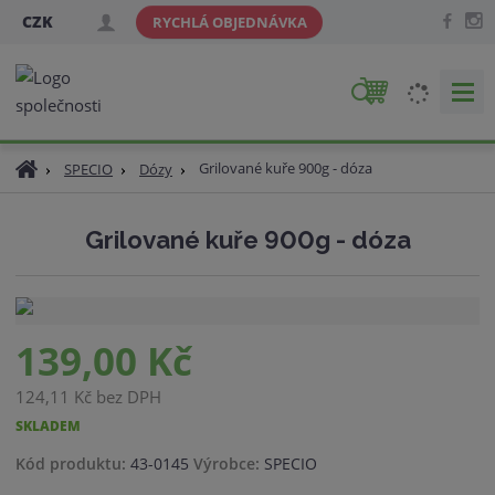
CZK
RYCHLÁ OBJEDNÁVKA
V
y
h
Ú
Grilované kuře 900g - dóza
SPECIO
Dózy
l
v
e
o
d
Grilované kuře 900g - dóza
d
a
n
t
í
s
t
139,00 Kč
r
a
124,11 Kč bez DPH
n
SKLADEM
a
K
Kód produktu:
43-0145
Výrobce:
SPECIO
ó