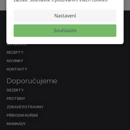
Nastavení
Nejčastěji hledáte
Souhlasím
O NÁS
REFERENCE
RECEPTY
NOVINKY
KONTAKTY
Doporučujeme
DEZERTY
PROTEINY
ZDRAVÉ POTRAVINY
PŘÍRODNÍ KOŘENÍ
MARINÁDY