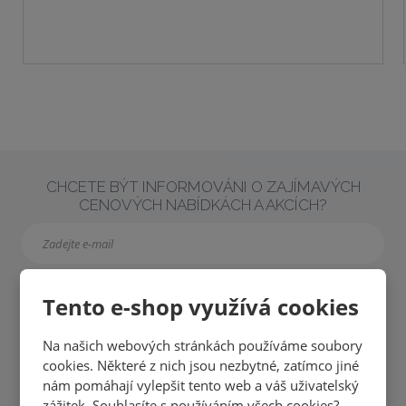
i
i
š
t
t
i
p
m
t
o
n
m
č
o
n
e
ž
o
t
s
ž
t
s
CHCETE BÝT INFORMOVÁNI O ZAJÍMAVÝCH
v
t
CENOVÝCH NABÍDKÁCH A AKCÍCH?
í
v
í
PŘIHLÁSIT
Tento e-shop využívá cookies
Na našich webových stránkách používáme soubory
cookies. Některé z nich jsou nezbytné, zatímco jiné
nám pomáhají vylepšit tento web a váš uživatelský
Souhlasím se
zpracováním osobních údajů
.
zážitek. Souhlasíte s používáním všech cookies?