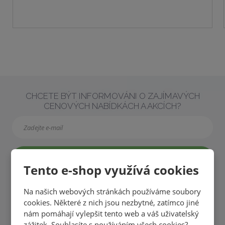
t
t
i
p
m
t
o
n
m
č
o
n
e
ž
o
t
s
ž
t
s
CHCETE BÝT INFORMOVÁNI O ZAJÍMAVÝCH
v
t
CENOVÝCH NABÍDKÁCH A AKCÍCH?
í
v
í
PŘIHLÁSIT
Tento e-shop využívá cookies
Na našich webových stránkách používáme soubory
cookies. Některé z nich jsou nezbytné, zatímco jiné
nám pomáhají vylepšit tento web a váš uživatelský
Souhlasím se
zpracováním osobních údajů
.
zážitek. Souhlasíte s používáním všech cookies?