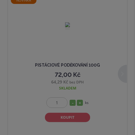
NOVINKA
6
6
4
d
PISTÁCIOVÉ PODĚKOVÁNÍ 100G
72,00 Kč
a
64,29 Kč
bez DPH
l
SKLADEM
š
í
S
N
ks
Z
n
a
m
KOUPIT
í
v
ě
ž
ý
n
i
i
š