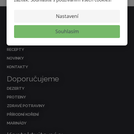
Nastavení
Nejčastěji hledáte
Souhlasím
O NÁS
REFERENCE
RECEPTY
NOVINKY
KONTAKTY
Doporučujeme
DEZERTY
PROTEINY
ZDRAVÉ POTRAVINY
PŘÍRODNÍ KOŘENÍ
MARINÁDY