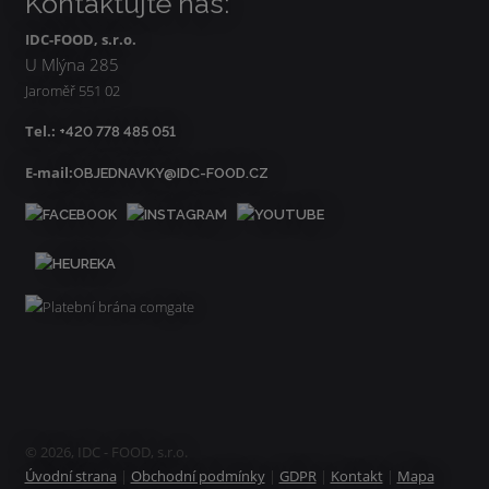
Kontaktujte nás:
IDC-FOOD, s.r.o.
U Mlýna 285
Jaroměř 551 02
Tel.:
+420 778 485 051
E-mail:
OBJEDNAVKY@IDC-FOOD.CZ
© 2026, IDC - FOOD, s.r.o.
Úvodní strana
|
Obchodní podmínky
|
GDPR
|
Kontakt
|
Mapa