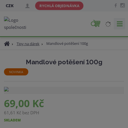
CZK
RYCHLÁ OBJEDNÁVKA
V
y
h
Ú
Mandlové potěšení 100g
Tipy na dárek
l
v
e
o
d
Mandlové potěšení 100g
d
a
n
NOVINKA
t
í
s
t
r
69,00 Kč
a
n
a
61,61 Kč bez DPH
SKLADEM