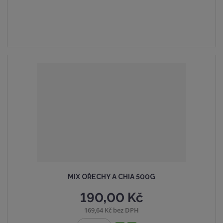
t
t
i
p
m
t
o
n
m
č
o
n
e
ž
o
t
s
ž
t
s
v
t
í
v
í
MIX OŘECHY A CHIA 500G
190,00 Kč
169,64 Kč bez DPH