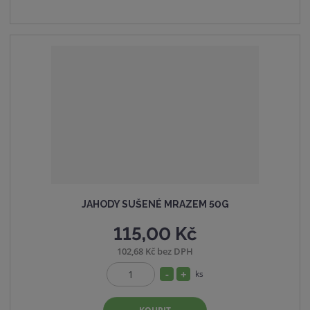
n
m
č
o
n
e
ž
o
t
s
ž
t
s
v
t
í
v
í
JAHODY SUŠENÉ MRAZEM 50G
115,00 Kč
102,68 Kč bez DPH
S
N
ks
Z
n
a
m
í
v