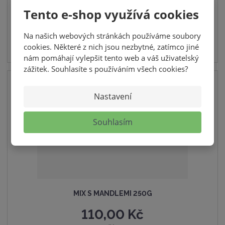
i
i
š
Tento e-shop využívá cookies
SKLADEM
t
t
i
p
m
t
Na našich webových stránkách používáme soubory
o
cookies. Některé z nich jsou nezbytné, zatímco jiné
n
m
č
nám pomáhají vylepšit tento web a váš uživatelský
o
n
e
zážitek. Souhlasíte s používáním všech cookies?
ž
o
t
s
ž
Nastavení
t
s
v
t
Souhlasím
í
v
í
MIX S MANDLEMI 250G
110,00 Kč