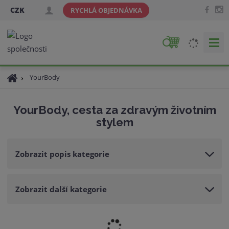
CZK
RYCHLÁ OBJEDNÁVKA
V
y
h
Ú
YourBody
l
v
e
o
d
YourBody, cesta za zdravým životním
d
a
stylem
n
t
í
s
Zobrazit popis kategorie
t
r
a
Zobrazit další kategorie
n
a