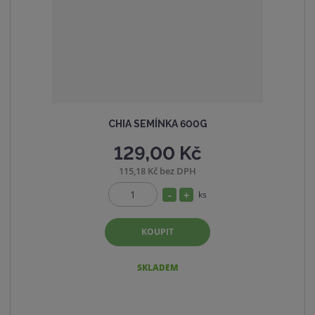
v
t
í
v
í
CHIA SEMÍNKA 600G
129,00 Kč
115,18 Kč bez DPH
S
N
ks
Z
n
a
m
í
v
KOUPIT
ě
ž
ý
n
i
i
š
SKLADEM
t
t
i
p
m
t
o