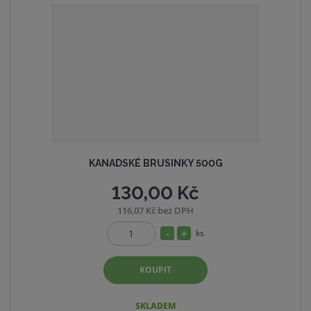
s
ž
t
s
v
t
í
v
í
KANADSKÉ BRUSINKY 500G
130,00 Kč
116,07 Kč bez DPH
S
N
ks
Z
n
a
m
í
v
KOUPIT
ě
ž
ý
n
i
i
š
SKLADEM