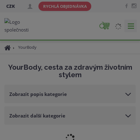
CZK
RYCHLÁ OBJEDNÁVKA
V
y
h
Ú
YourBody
l
v
e
o
d
YourBody, cesta za zdravým životním
d
a
stylem
n
t
í
s
Zobrazit popis kategorie
t
r
a
Zobrazit další kategorie
n
a