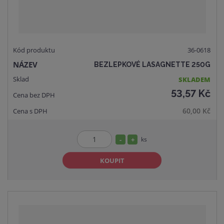
36-0618
BEZLEPKOVÉ LASAGNETTE 250G
SKLADEM
53,57 Kč
60,00 Kč
S
N
ks
Z
n
a
m
KOUPIT
í
v
ě
ž
ý
n
i
š
i
t
i
t
m
t
p
n
m
o