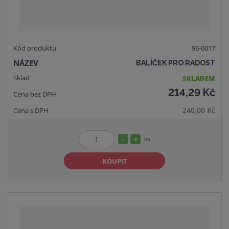
96-0017
BALÍČEK PRO RADOST
SKLADEM
214,29 Kč
240,00 Kč
S
N
ks
Z
n
a
m
KOUPIT
í
v
ě
ž
ý
n
i
š
i
t
i
t
m
t
p
n
m
o