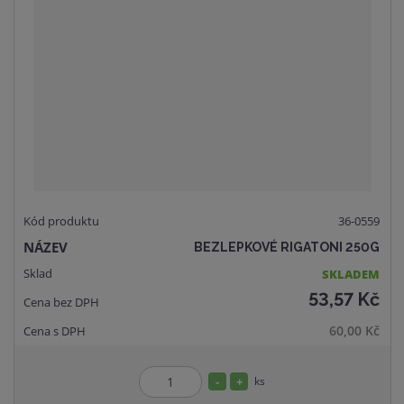
o
n
č
ž
o
e
s
ž
t
t
s
v
t
í
v
í
36-0559
BEZLEPKOVÉ RIGATONI 250G
SKLADEM
53,57 Kč
60,00 Kč
S
N
ks
Z
n
a