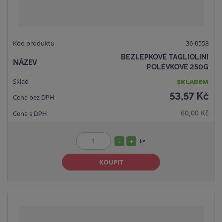
36-0558
BEZLEPKOVÉ TAGLIOLINI
POLÉVKOVÉ 250G
SKLADEM
53,57 Kč
60,00 Kč
S
N
ks
Z
n
a
m
KOUPIT
í
v
ě
ž
ý
n
i
š
i
t
i
t
m
t
p
n
m