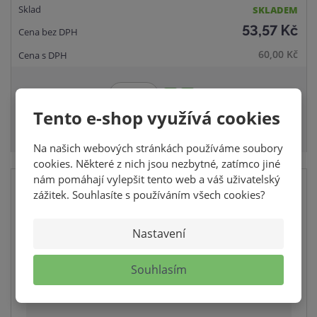
SKLADEM
53,57 Kč
60,00 Kč
S
N
ks
Z
n
a
Tento e-shop využívá cookies
m
KOUPIT
í
v
ě
ž
ý
Na našich webových stránkách používáme soubory
n
i
š
cookies. Některé z nich jsou nezbytné, zatímco jiné
i
t
i
nám pomáhají vylepšit tento web a váš uživatelský
t
m
t
zážitek. Souhlasíte s používáním všech cookies?
p
n
m
o
o
n
č
Nastavení
ž
o
e
s
ž
t
t
s
Souhlasím
v
t
í
v
í