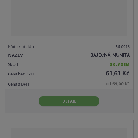
v
t
í
v
í
56-0016
BÁJEČNÁ IMUNITA
SKLADEM
61,61 Kč
od
69,00 Kč
DETAIL