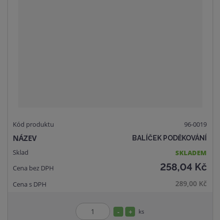
96-0019
BALÍČEK PODĚKOVÁNÍ
SKLADEM
258,04 Kč
289,00 Kč
S
N
ks
Z