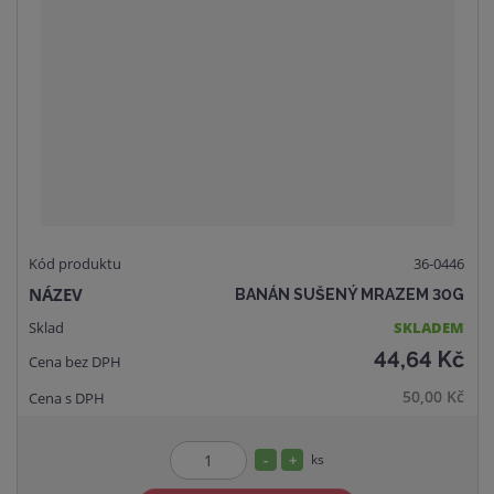
o
n
č
ž
o
e
s
ž
t
t
s
v
t
í
v
í
36-0446
BANÁN SUŠENÝ MRAZEM 30G
SKLADEM
44,64 Kč
50,00 Kč
S
N
ks
Z
n
a