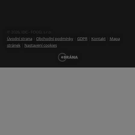
© 2026, IDC - FOOD, s.r.o.
Úvodní strana
|
Obchodní podmínky
|
GDPR
|
Kontakt
|
Mapa
stránek
|
Nastavení cookies