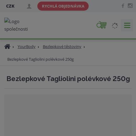
CZK
RYCHLÁ OBJEDNÁVKA
V
y
h
Ú
YourBody
Bezlepkové těstoviny
l
v
e
Bezlepkové Tagliolini polévkové 250g
o
d
d
a
n
Bezlepkové Tagliolini polévkové 250g
t
í
s
t
r
a
n
a