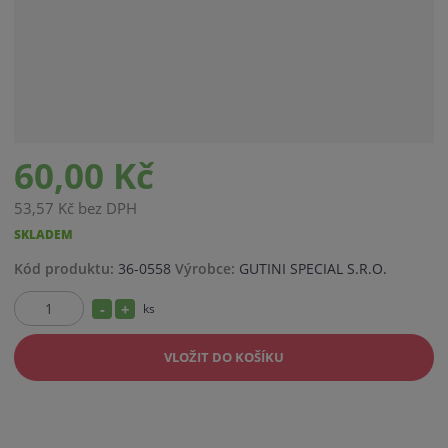
60,00 Kč
53,57 Kč bez DPH
SKLADEM
K
Kód produktu:
36-0558
Výrobce:
GUTINI SPECIAL S.R.O.
ó
S
N
ks
d
Z
v
n
a
m
ý
VLOŽIT DO KOŠÍKU
í
v
ě
r
ž
ý
n
o
i
i
š
b
t
t
i
c