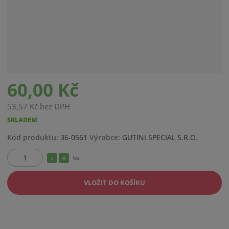
60,00 Kč
53,57 Kč bez DPH
SKLADEM
K
Kód produktu:
36-0561
Výrobce:
GUTINI SPECIAL S.R.O.
ó
S
N
ks
d
Z
v
n
a
m
ý
VLOŽIT DO KOŠÍKU
í
v
ě
r
ž
ý
n
o
i
i
š
b
t
t
i
c