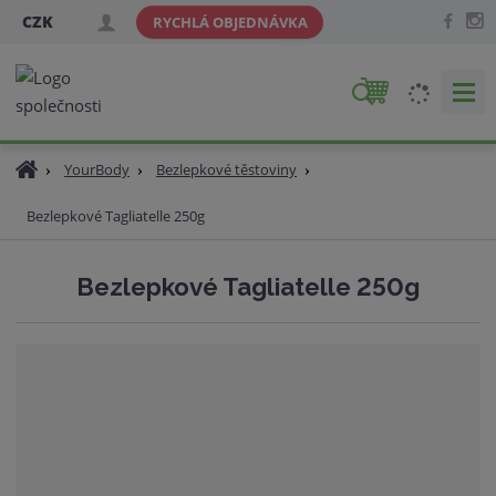
CZK
RYCHLÁ OBJEDNÁVKA
V
y
h
Ú
YourBody
Bezlepkové těstoviny
l
v
e
Bezlepkové Tagliatelle 250g
o
d
d
a
n
Bezlepkové Tagliatelle 250g
t
í
s
t
r
a
n
a