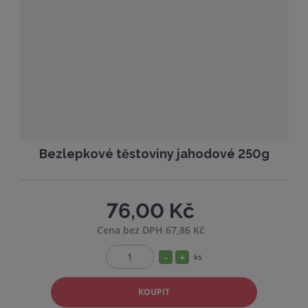
ž
o
t
s
ž
t
s
v
t
í
v
í
Bezlepkové těstoviny jahodové 250g
76,00 Kč
Cena bez DPH 67,86 Kč
S
N
ks
Z
n
a
m
í
v
KOUPIT
ě