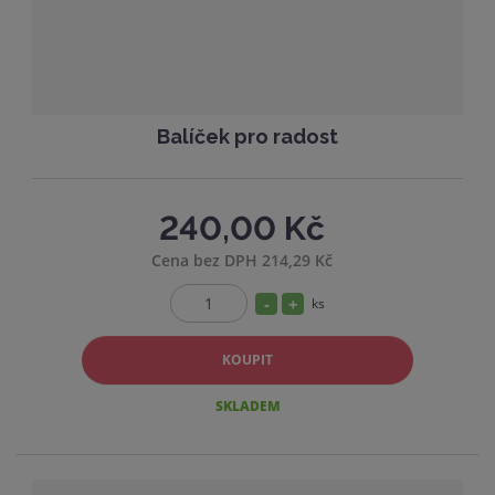
í
v
í
Balíček pro radost
240,00 Kč
Cena bez DPH 214,29 Kč
S
N
ks
Z
n
a
m
í
v
KOUPIT
ě
ž
ý
n
SKLADEM
i
i
š
t
t
i
p
m
t
o