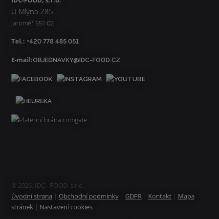
IDC-FOOD, s.r.o.
U Mlýna 285
Jaroměř 551 02
Tel.:
+420 778 485 051
E-mail:
OBJEDNAVKY@IDC-FOOD.CZ
© 2026, IDC - FOOD, s.r.o.
Úvodní strana
|
Obchodní podmínky
|
GDPR
|
Kontakt
|
Mapa
stránek
|
Nastavení cookies