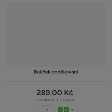
Balíček poděkování
289,00 Kč
Cena bez DPH 258,04 Kč
S
N
ks
Z