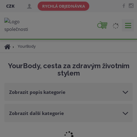
CZK
RYCHLÁ OBJEDNÁVKA
V
y
h
Ú
YourBody
l
v
e
o
d
YourBody, cesta za zdravým životním
d
a
stylem
n
t
í
s
Zobrazit popis kategorie
t
r
a
Zobrazit další kategorie
n
a