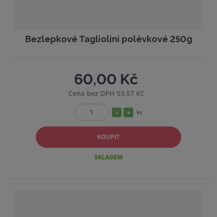
Bezlepkové Tagliolini polévkové 250g
60,00 Kč
Cena bez DPH 53,57 Kč
S
N
ks
Z
n
a
m
í
v
KOUPIT
ě
ž
ý
n
SKLADEM
i
i
š
t
t
i
p
m
t
o
n
m
č
o
n
e