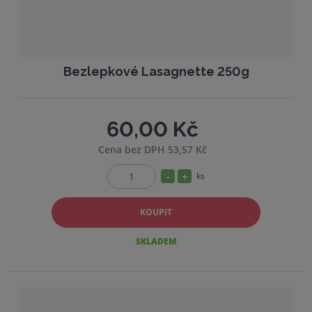
í
Bezlepkové Lasagnette 250g
60,00 Kč
Cena bez DPH 53,57 Kč
S
N
ks
Z
n
a
m
í
v
KOUPIT
ě
ž
ý
n
SKLADEM
i
i
š
t
t
i
p
m
t
o
n
m
č