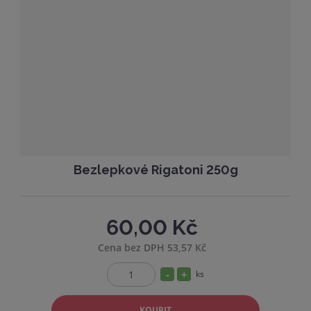
o
n
e
ž
o
t
s
ž
t
s
v
t
í
v
í
Bezlepkové Rigatoni 250g
60,00 Kč
Cena bez DPH 53,57 Kč
S
N
ks
Z
n
a
m
í
v
KOUPIT