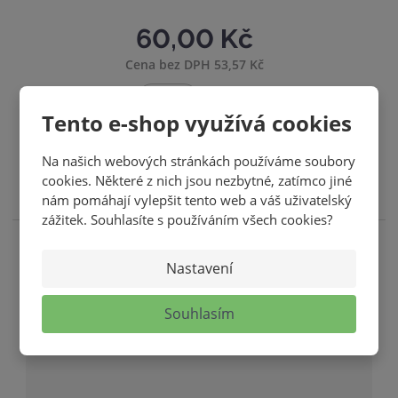
60,00 Kč
Cena bez DPH 53,57 Kč
S
N
ks
Z
Tento e-shop využívá cookies
n
a
m
í
v
KOUPIT
ě
Na našich webových stránkách používáme soubory
ž
ý
n
cookies. Některé z nich jsou nezbytné, zatímco jiné
SKLADEM
i
i
š
nám pomáhají vylepšit tento web a váš uživatelský
t
t
i
zážitek. Souhlasíte s používáním všech cookies?
p
m
t
o
n
m
č
Nastavení
o
n
e
ž
o
t
Souhlasím
s
ž
t
s
v
t
í
v