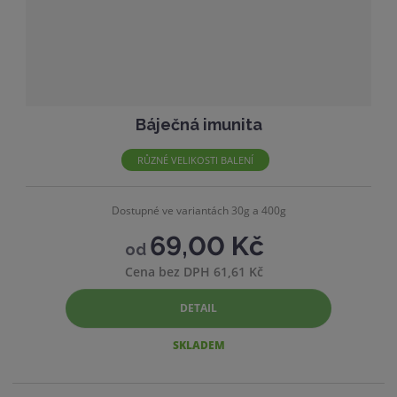
v
t
í
v
í
Báječná imunita
RŮZNÉ VELIKOSTI BALENÍ
Dostupné ve variantách 30g a 400g
69,00 Kč
od
Cena bez DPH 61,61 Kč
DETAIL
SKLADEM