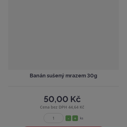
n
m
č
o
n
e
ž
o
t
s
ž
t
s
v
t
í
v
í
Banán sušený mrazem 30g
50,00 Kč
Cena bez DPH 44,64 Kč
S
N
ks
Z
n
a