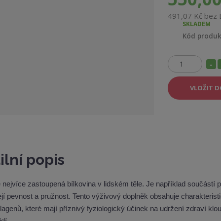
491,07 Kč bez
SKLADEM
Kód produ
S
Z
n
m
VLOŽIT D
í
ě
ž
n
i
i
t
t
p
m
o
n
ilní popis
č
o
e
ž
t
 nejvíce zastoupená bílkovina v lidském těle. Je například součástí 
s
její pevnost a pružnost. Tento výživový doplněk obsahuje charakteris
t
lagenů, které mají příznivý fyziologický účinek na udržení zdraví klo
v
idí.