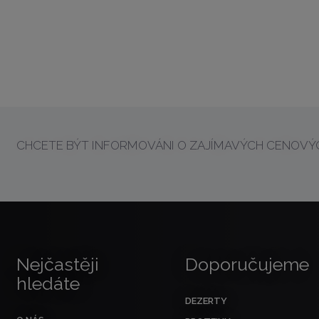
CHCETE BÝT INFORMOVÁNI O ZAJÍMAVÝCH CENOVÝC
Nejčastěji
Doporučujeme
hledáte
DEZERTY