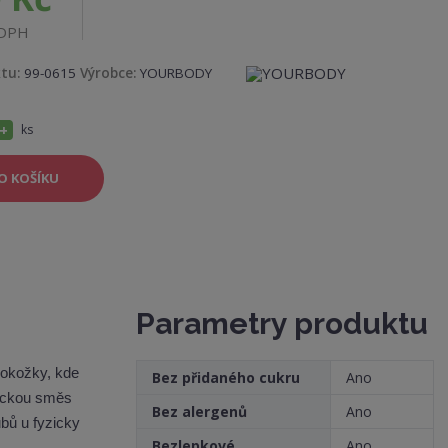
 DPH
K
ktu:
99-0615
Výrobce:
YOURBODY
ó
d
v
ý
N
ks
r
o
a
b
c
O KOŠÍKU
v
e
:
ý
8
5
š
9
2
i
3
5
t
5
2
m
Parametry produktu
3
n
1
9
o
1
5
pokožky, kde
Bez přidaného cukru
Ano
ž
tickou směs
s
Bez alergenů
Ano
ubů u fyzicky
t
Bezlepkové
Ano