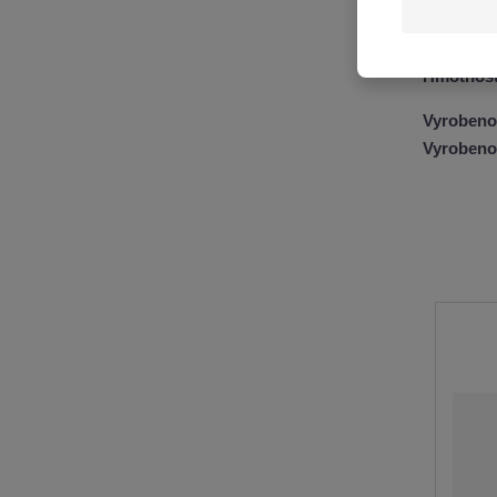
Skladová
Hmotnost 
Vyrobeno 
Vyrobeno