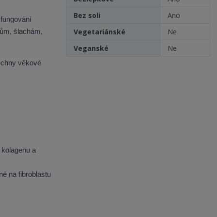
v
Bez soli
Ano
í
 fungování
azům, šlachám,
Vegetariánské
Ne
Veganské
Ne
šechny věkové
 kolagenu a
né na fibroblastu