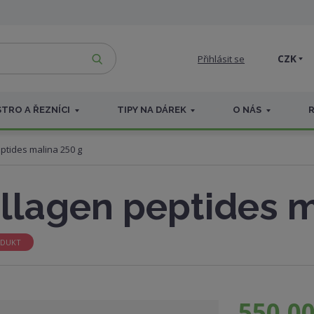
VYHLEDAT
CZK
Přihlásit se
TRO A ŘEZNÍCI
TIPY NA DÁREK
O NÁS
ptides malina 250 g
llagen peptides m
ODUKT
550,00