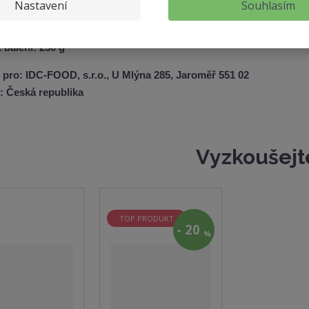
Nastavení
Souhlasím
ní:
teplota 25 °C, vlhkost: 60 %, v originálních uzavřených obalech
balení: 250 g
pro: IDC-FOOD, s.r.o., U Mlýna 285, Jaroměř 551 02
: Česká republika
Vyzkoušejt
TOP PRODUKT
-
20
%