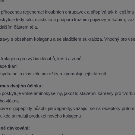
í
 přirozenou regeneraci kloubních chrupavek a přispívá tak k lepšímu
skytuje tedy sílu, elasticitu a podporu kožním pojivovým tkáním, v
dalším částem těla.
travy s obsahem kolagenu a se sladidlem sukralóza. Vhodný pro v
 kolagenu pro výživu kloubů, kostí a zubů
ace tkání
 hydrataci a elasticitu pokožky a zpomaluje její stárnutí
mus dvojího účinku:
n poskytuje volné aminokyseliny, jakožto stavební kameny pro tvorbu
ého vlákna
ové oligopeptidy působí jako ligandy, vázající se na receptory přítom
 kde stimulují produkci nového kolagenu
né dávkování: