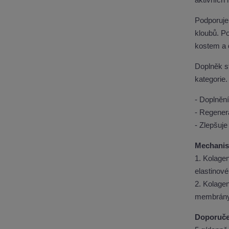
Podporuje
kloubů. Po
kostem a 
Doplněk s
kategorie.
- Doplnění
- Regener
- Zlepšuje
Mechanis
1. Kolage
elastinov
2. Kolagen
membrány,
Doporuče