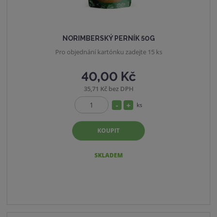
NORIMBERSKÝ PERNÍK 50G
Pro objednání kartónku zadejte 15 ks
40,00 Kč
35,71 Kč bez DPH
S
N
ks
Z
n
a
m
í
v
KOUPIT
ě
ž
ý
n
i
i
š
SKLADEM
t
t
i
p
m
t
o
n
m
č
o
n
e
ž
o
t