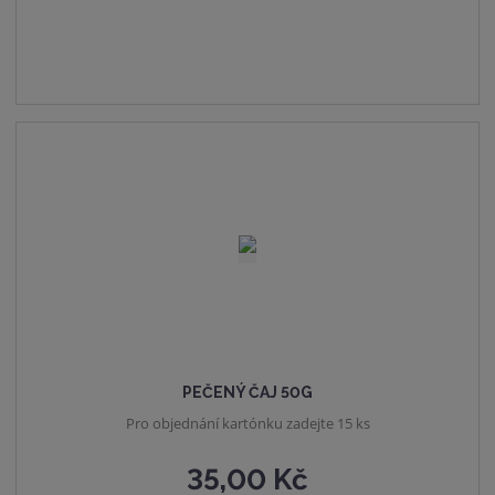
t
t
i
p
m
t
o
n
m
č
o
n
e
ž
o
t
s
ž
t
s
v
t
í
v
í
PEČENÝ ČAJ 50G
Pro objednání kartónku zadejte 15 ks
35,00 Kč