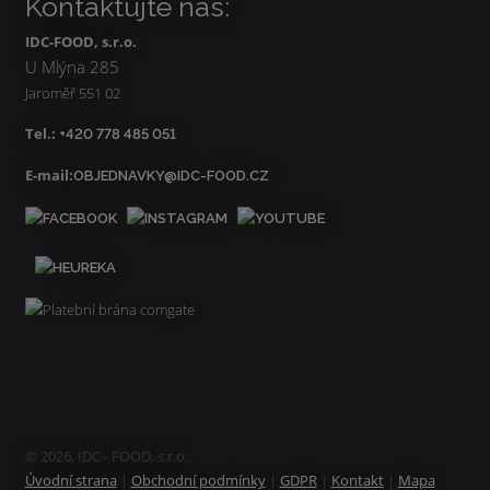
Kontaktujte nás:
IDC-FOOD, s.r.o.
U Mlýna 285
Jaroměř 551 02
Tel.:
+420 778 485 051
E-mail:
OBJEDNAVKY@IDC-FOOD.CZ
© 2026, IDC - FOOD, s.r.o.
Úvodní strana
|
Obchodní podmínky
|
GDPR
|
Kontakt
|
Mapa