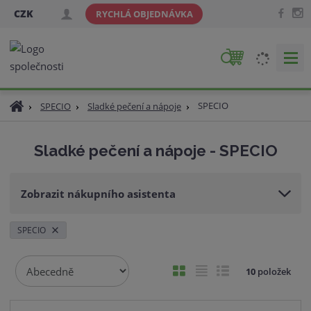
CZK
RYCHLÁ OBJEDNÁVKA
V
y
h
Ú
SPECIO
SPECIO
Sladké pečení a nápoje
l
v
e
o
d
Sladké pečení a nápoje - SPECIO
d
a
n
t
í
Zobrazit nákupního asistenta
s
t
r
SPECIO
a
n
Ř
O
T
Ř
10
položek
a
a
b
a
á
z
r
b
d
e