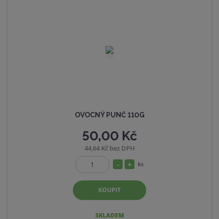
s
ž
t
s
v
t
í
v
í
OVOCNÝ PUNČ 110G
50,00 Kč
44,64 Kč bez DPH
S
N
ks
Z
n
a
m
í
v
KOUPIT
ě
ž
ý
n
i
i
š
SKLADEM