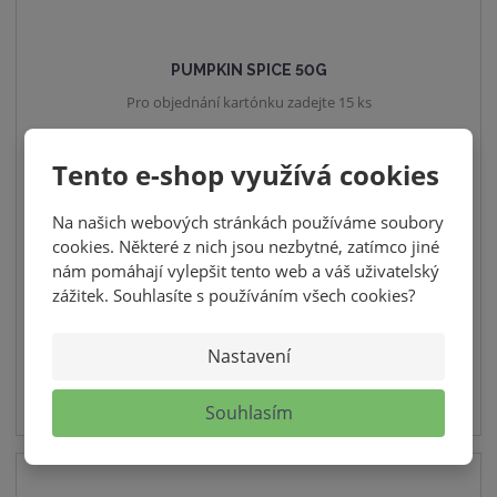
PUMPKIN SPICE 50G
Pro objednání kartónku zadejte 15 ks
45,00 Kč
Tento e-shop využívá cookies
40,18 Kč bez DPH
S
N
ks
Z
Na našich webových stránkách používáme soubory
n
a
m
cookies. Některé z nich jsou nezbytné, zatímco jiné
í
v
KOUPIT
ě
nám pomáhají vylepšit tento web a váš uživatelský
ž
ý
n
zážitek. Souhlasíte s používáním všech cookies?
i
i
š
SKLADEM
t
t
i
Nastavení
p
m
t
o
n
m
Souhlasím
č
o
n
e
ž
o
t
s
ž