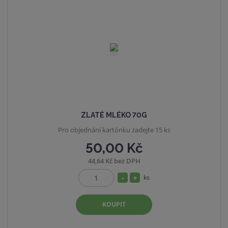
s
ž
t
s
v
t
í
v
í
ZLATÉ MLÉKO 70G
Pro objednání kartónku zadejte 15 ks
50,00 Kč
44,64 Kč bez DPH
S
N
ks
Z
n
a
m
í
v
KOUPIT
ě
ž
ý
n
i