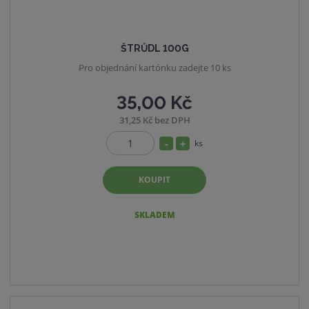
ŠTRŮDL 100G
Pro objednání kartónku zadejte 10 ks
35,00 Kč
31,25 Kč bez DPH
S
N
ks
Z
n
a
m
í
v
KOUPIT
ě
ž
ý
n
i
i
š
SKLADEM
t
t
i
p
m
t
o
n
m
č
o
n
e
ž
o
t