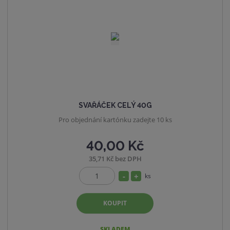
t
s
v
t
í
v
í
SVAŘÁČEK CELÝ 40G
Pro objednání kartónku zadejte 10 ks
40,00 Kč
35,71 Kč bez DPH
S
N
ks
Z
n
a
m
í
v
KOUPIT
ě
ž
ý
n
i
i
š
SKLADEM