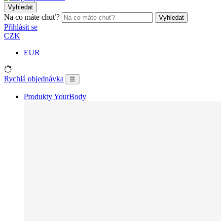
Vyhledat
Na co máte chuť?
Vyhledat
Přihlásit se
CZK
EUR
Rychlá objednávka
☰
Produkty YourBody