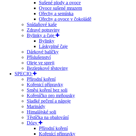
Sušené plody a ovoce
Ovoce sušené mrazem
Ořechy a semínka
Ořechy a ovoce v čokoládě
Snídaňové kaše
Zdravé potraviny
Bylinky a čaje
Bylinky
Láskyplné čaje
Dárkové balíčky
Příslušenství
Oleje ve spreji
Bezlepkové těstoviny
SPECIO
Přírodní koření
Kořenicí přípravky
Směsi koření bez soli
Kořeníčko pro mrňousky
Sladké pečení a nápoje
Marinády
Himalájské soli
Těstíčka na obalování
Dózy
Přírodní koření
Kořenící přípravky