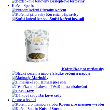
Bezlepkové těstoviny
Koření Specio
Přírodní koření
Kořenicí přípravky
Směsi koření bez soli
Kořeníčko pro mrňousky
Sladké pečení a nápoje
Marinády
Himalájské soli
Těstíčka na obalování
Dózy
Dárkové sady
Gastro a řezníci
Koření pro masnou výrobu
Koření Specio