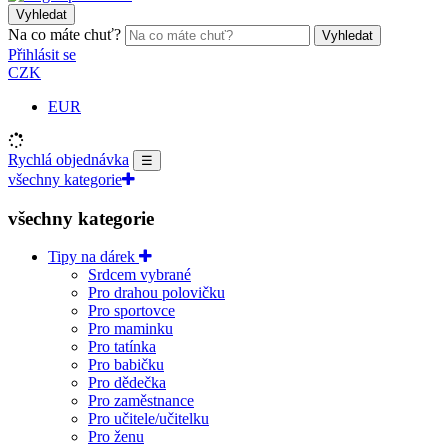
Vyhledat
Na co máte chuť?
Vyhledat
Přihlásit se
CZK
EUR
Rychlá objednávka
☰
všechny kategorie
všechny kategorie
Tipy na dárek
Srdcem vybrané
Pro drahou polovičku
Pro sportovce
Pro maminku
Pro tatínka
Pro babičku
Pro dědečka
Pro zaměstnance
Pro učitele/učitelku
Pro ženu