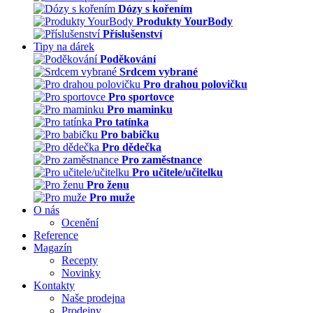
Dózy s kořením
Produkty YourBody
Příslušenství
Tipy na dárek
Poděkování
Srdcem vybrané
Pro drahou polovičku
Pro sportovce
Pro maminku
Pro tatínka
Pro babičku
Pro dědečka
Pro zaměstnance
Pro učitele/učitelku
Pro ženu
Pro muže
O nás
Ocenění
Reference
Magazín
Recepty
Novinky
Kontakty
Naše prodejna
Prodejny