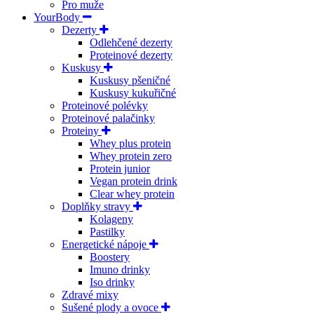
Pro muže
YourBody
Dezerty
Odlehčené dezerty
Proteinové dezerty
Kuskusy
Kuskusy pšeničné
Kuskusy kukuřičné
Proteinové polévky
Proteinové palačinky
Proteiny
Whey plus protein
Whey protein zero
Protein junior
Vegan protein drink
Clear whey protein
Doplňky stravy
Kolageny
Pastilky
Energetické nápoje
Boostery
Imuno drinky
Iso drinky
Zdravé mixy
Sušené plody a ovoce