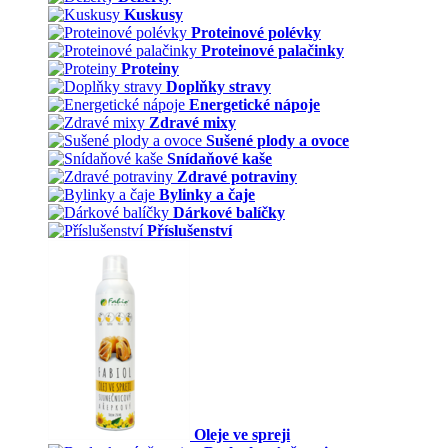
Kuskusy
Proteinové polévky
Proteinové palačinky
Proteiny
Doplňky stravy
Energetické nápoje
Zdravé mixy
Sušené plody a ovoce
Snídaňové kaše
Zdravé potraviny
Bylinky a čaje
Dárkové balíčky
Příslušenství
Oleje ve spreji