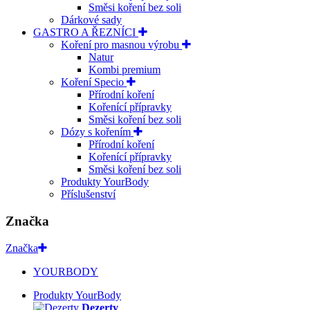
Směsi koření bez soli
Dárkové sady
GASTRO A ŘEZNÍCI
Koření pro masnou výrobu
Natur
Kombi premium
Koření Specio
Přírodní koření
Kořenící přípravky
Směsi koření bez soli
Dózy s kořením
Přírodní koření
Kořenící přípravky
Směsi koření bez soli
Produkty YourBody
Příslušenství
Značka
Značka
YOURBODY
Produkty YourBody
Dezerty