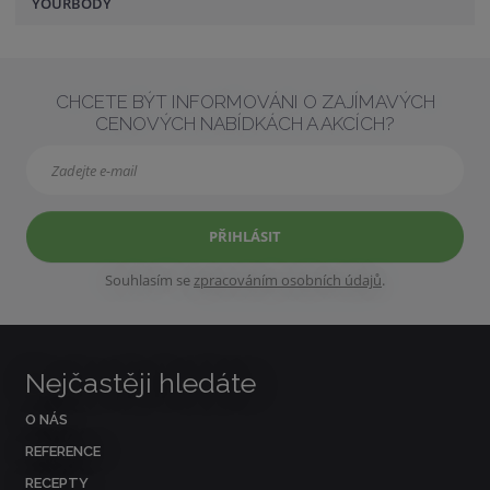
YOURBODY
CHCETE BÝT INFORMOVÁNI O ZAJÍMAVÝCH
CENOVÝCH NABÍDKÁCH A AKCÍCH?
PŘIHLÁSIT
Souhlasím se
zpracováním osobních údajů
.
Nejčastěji hledáte
O NÁS
REFERENCE
RECEPTY