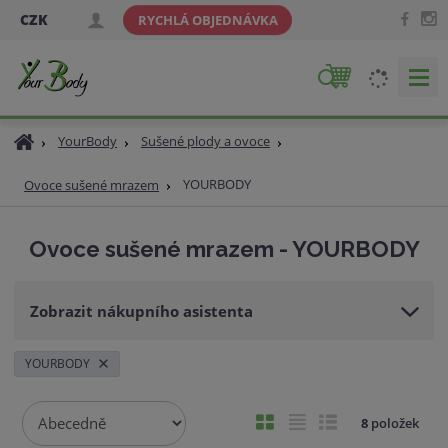
CZK
RYCHLÁ OBJEDNÁVKA
V
y
h
Ú
YourBody
Sušené plody a ovoce
l
v
e
o
YOURBODY
Ovoce sušené mrazem
d
d
a
n
Ovoce sušené mrazem - YOURBODY
í
t
s
t
Zobrazit nákupního asistenta
r
a
n
YOURBODY
a
Ř
O
T
Ř
8
položek
a
b
a
á