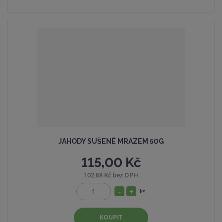
JAHODY SUŠENÉ MRAZEM 50G
115,00 Kč
102,68 Kč bez DPH
S
N
ks
Z
n
a
m
í
v
KOUPIT
ě