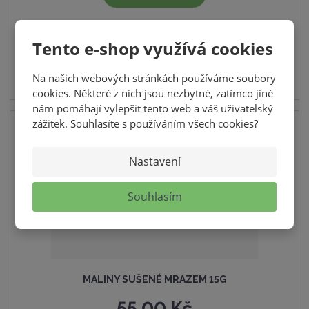
ž
ý
n
i
i
š
SKLADEM
t
Tento e-shop využívá cookies
t
i
p
m
t
o
Na našich webových stránkách používáme soubory
n
m
č
cookies. Některé z nich jsou nezbytné, zatímco jiné
o
n
e
nám pomáhají vylepšit tento web a váš uživatelský
ž
o
t
zážitek. Souhlasíte s používáním všech cookies?
s
ž
t
s
Nastavení
v
t
í
v
Souhlasím
í
MALINY SUŠENÉ MRAZEM 15G
55,00 Kč