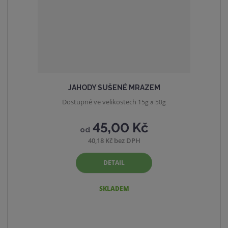
v
t
í
v
í
JAHODY SUŠENÉ MRAZEM
Dostupné ve velikostech
15g a 50g
45,00 Kč
od
40,18 Kč bez DPH
DETAIL
SKLADEM