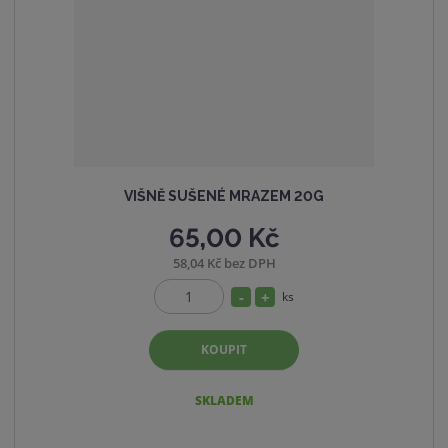
t
s
v
t
í
v
í
VIŠNĚ SUŠENÉ MRAZEM 20G
65,00 Kč
58,04 Kč bez DPH
S
N
ks
Z
n
a
m
í
v
KOUPIT
ě
ž
ý
n
i
i
š
SKLADEM
t
t
i
p
m
t