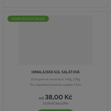
n
m
č
o
n
e
ž
o
t
s
ž
RŮZNÉ VELIKOSTI BALENÍ
t
s
v
t
í
v
í
HIMALÁJSKÁ SŮL SALÁTOVÁ
Dostupné ve variantách 140g, 250g
Pro objednání kartónku zadejte 10 ks
38,00 Kč
od
33,93 Kč bez DPH