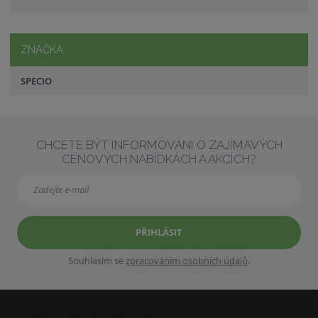
ZNAČKA
SPECIO
CHCETE BÝT INFORMOVÁNI O ZAJÍMAVÝCH
CENOVÝCH NABÍDKÁCH A AKCÍCH?
PŘIHLÁSIT
Souhlasím se
zpracováním osobních údajů
.