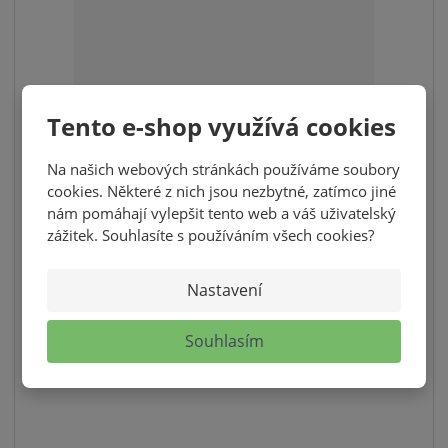
Tento e-shop využívá cookies
Na našich webových stránkách používáme soubory
HIMALÁJSKÁ SŮL JEMNÁ 1100G- DÓZA
cookies. Některé z nich jsou nezbytné, zatímco jiné
125,00 Kč
nám pomáhají vylepšit tento web a váš uživatelský
zážitek. Souhlasíte s používáním všech cookies?
111,61 Kč bez DPH
S
N
ks
Z
Nastavení
n
a
m
í
v
KOUPIT
ě
Souhlasím
ž
ý
n
i
i
š
SKLADEM
t
t
i
p
m
t
o