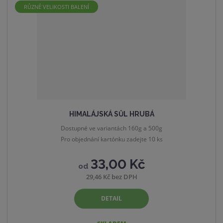
á
u
k
RŮZNÉ VELIKOSTI BALENÍ
n
z
l
o
í
p
k
k
v
r
o
o
ý
o
v
v
v
d
ý
ý
ý
u
v
v
p
k
ý
ý
i
t
p
p
s
ů
HIMALÁJSKÁ SŮL HRUBÁ
i
i
Dostupné ve variantách 160g a 500g
s
s
Pro objednání kartónku zadejte 10 ks
33,00 Kč
od
29,46 Kč bez DPH
DETAIL