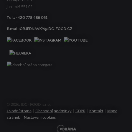
Jaroměř 551 02
Tel.:
+420 778 485 051
E-mail:
OBJEDNAVKY@IDC-FOOD.CZ
© 2026, IDC - FOOD, s.r.o.
Úvodní strana
|
Obchodní podmínky
|
GDPR
|
Kontakt
|
Mapa
stránek
|
Nastavení cookies