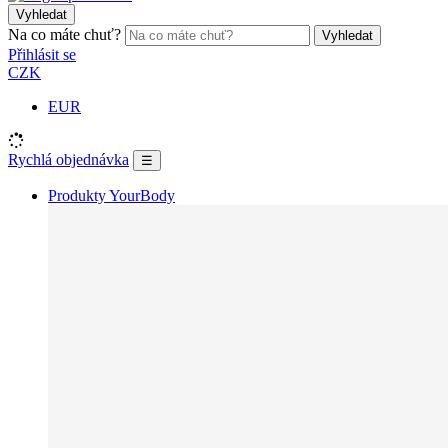
Vyhledat
Na co máte chuť?
Vyhledat
Přihlásit se
CZK
EUR
Rychlá objednávka
☰
Produkty YourBody