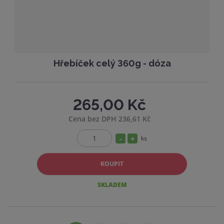
í
v
í
Hřebíček celý 360g - dóza
265,00 Kč
Cena bez DPH 236,61 Kč
S
N
ks
Z
n
a
m
í
v
KOUPIT
ě
ž
ý
n
SKLADEM
i
i
š
t
t
i
p
m
t
o