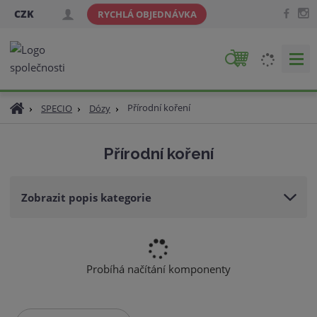
CZK
RYCHLÁ OBJEDNÁVKA
V
y
h
Ú
Přírodní koření
SPECIO
Dózy
l
v
e
o
d
Přírodní koření
d
a
n
t
í
Zobrazit popis kategorie
s
t
r
a
n
Probíhá načítání komponenty
a
Ř