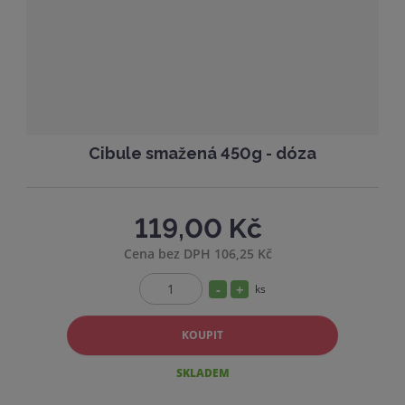
t
s
v
t
í
v
í
Cibule smažená 450g - dóza
119,00 Kč
Cena bez DPH 106,25 Kč
S
N
ks
Z
n
a
m
í
v
KOUPIT
ě
ž
ý
n
SKLADEM
i
i
š
t
t
i