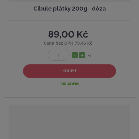
Cibule plátky 200g - dóza
89,00 Kč
Cena bez DPH 79,46 Kč
S
N
ks
Z
n
a
m
í
v
KOUPIT
ě
ž
ý
n
SKLADEM
i
i
š
t
t
i
p
m
t
o
n
m
č
o
n
e
ž
o
t
s
ž