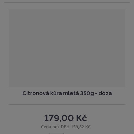
p
m
t
o
n
m
č
o
n
e
ž
o
t
s
ž
t
s
v
t
í
v
í
Citronová kůra mletá 350g - dóza
179,00 Kč
Cena bez DPH 159,82 Kč