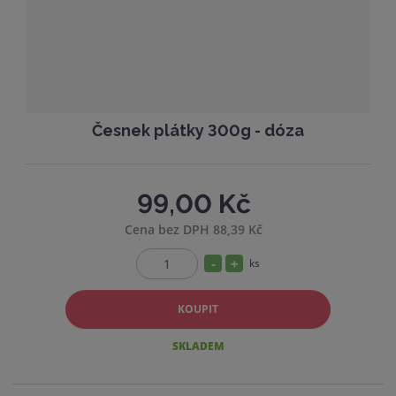
v
t
í
v
í
Česnek plátky 300g - dóza
99,00 Kč
Cena bez DPH 88,39 Kč
S
N
ks
Z
n
a
m
í
v
KOUPIT
ě
ž
ý
n
SKLADEM
i
i
š
t
t
i
p