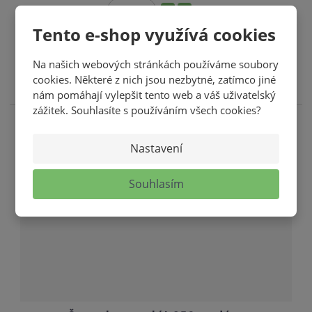
S
N
ks
Z
n
a
Tento e-shop využívá cookies
m
í
v
KOUPIT
ě
ž
ý
n
Na našich webových stránkách používáme soubory
SKLADEM
i
cookies. Některé z nich jsou nezbytné, zatímco jiné
i
š
t
nám pomáhají vylepšit tento web a váš uživatelský
t
i
p
zážitek. Souhlasíte s používáním všech cookies?
m
t
o
n
m
č
Nastavení
o
n
e
ž
o
t
Souhlasím
s
ž
t
s
v
t
í
v
í