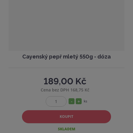
s
ž
t
s
v
t
í
v
í
Cayenský pepř mletý 550g - dóza
189,00 Kč
Cena bez DPH 168,75 Kč
S
N
ks
Z
n
a
m
í
v
KOUPIT
ě
ž
ý
n
SKLADEM
i
i
š