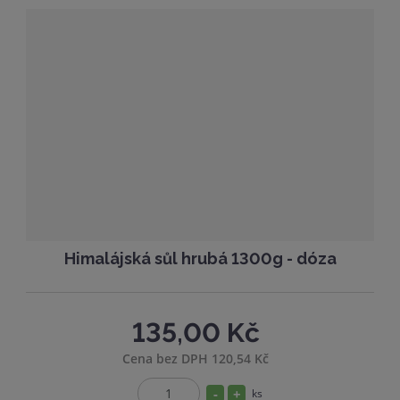
m
t
o
n
m
č
o
n
e
ž
o
t
s
ž
t
s
v
t
í
v
í
Himalájská sůl hrubá 1300g - dóza
135,00 Kč
Cena bez DPH 120,54 Kč
S
N
ks