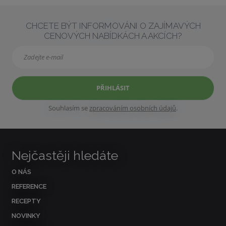
CHCETE BÝT INFORMOVÁNI O ZAJÍMAVÝCH
CENOVÝCH NABÍDKÁCH A AKCÍCH?
PŘIHLÁSIT
Souhlasím se
zpracováním osobních údajů
.
Nejčastěji hledáte
O NÁS
REFERENCE
RECEPTY
NOVINKY