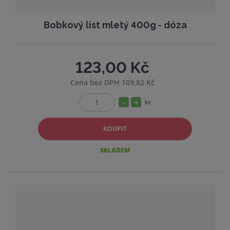
Bobkový list mletý 400g - dóza
123,00 Kč
Cena bez DPH 109,82 Kč
S
N
ks
Z
n
a
m
í
v
KOUPIT
ě
ž
ý
n
SKLADEM
i
i
š
t
t
i
p
m
t
o
n
m
č
o
n
e
ž
o
t