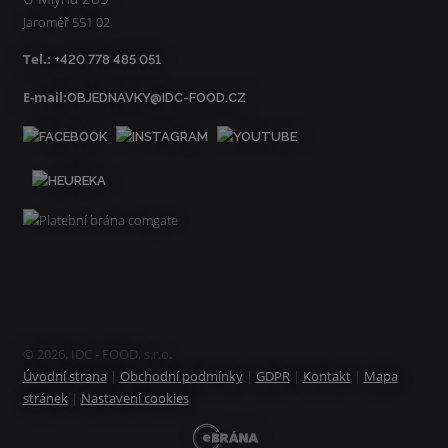
Jaroměř 551 02
Tel.:
+420 778 485 051
E-mail:
OBJEDNAVKY@IDC-FOOD.CZ
© 2026, IDC - FOOD, s.r.o.
Úvodní strana
|
Obchodní podmínky
|
GDPR
|
Kontakt
|
Mapa
stránek
|
Nastavení cookies