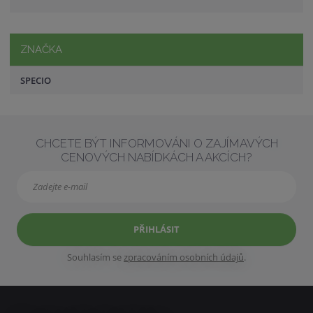
ZNAČKA
SPECIO
CHCETE BÝT INFORMOVÁNI O ZAJÍMAVÝCH
CENOVÝCH NABÍDKÁCH A AKCÍCH?
PŘIHLÁSIT
Souhlasím se
zpracováním osobních údajů
.