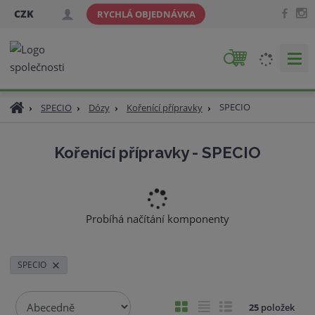
CZK
RYCHLÁ OBJEDNÁVKA
V
y
h
Ú
SPECIO
SPECIO
Dózy
Kořenící přípravky
l
v
e
o
d
Kořenící přípravky - SPECIO
d
a
n
t
í
s
t
Probíhá načítání komponenty
r
a
n
SPECIO
a
Ř
O
T
Ř
25
položek
a