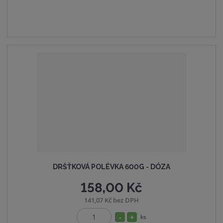
p
m
t
o
n
m
č
o
n
e
ž
o
t
s
ž
t
s
v
t
í
v
í
DRŠŤKOVÁ POLÉVKA 600G - DÓZA
158,00 Kč
141,07 Kč bez DPH
S
N
ks
Z