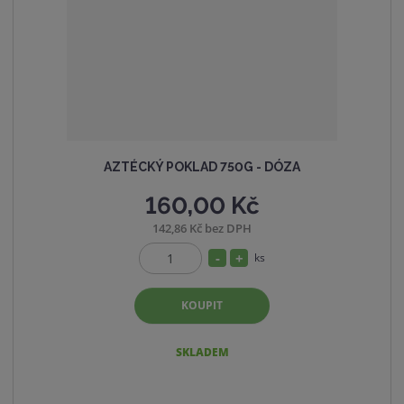
v
t
í
v
í
AZTÉCKÝ POKLAD 750G - DÓZA
160,00 Kč
142,86 Kč bez DPH
S
N
ks
Z
n
a
m
í
v
KOUPIT
ě
ž
ý
n
i
i
š
SKLADEM
t
t
i
p
m
t