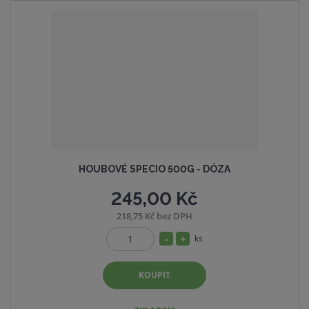
ž
o
t
s
ž
t
s
v
t
í
v
í
HOUBOVÉ SPECIO 500G - DÓZA
245,00 Kč
218,75 Kč bez DPH
S
N
ks
Z
n
a
m
í
v
KOUPIT
ě
ž
ý
n
i
i
š