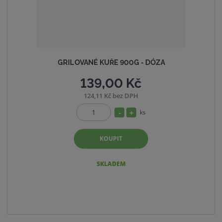
í
GRILOVANÉ KUŘE 900G - DÓZA
139,00 Kč
124,11 Kč bez DPH
S
N
ks
Z
n
a
m
í
v
KOUPIT
ě
ž
ý
n
i
i
š
SKLADEM
t
t
i
p
m
t
o
n
m
č
o
n
e