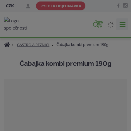
CZK
RYCHLÁ OBJEDNÁVKA
V
y
h
Ú
Čabajka kombi premium 190g
GASTRO A ŘEZNÍCI
l
v
e
o
d
Čabajka kombi premium 190g
d
a
n
t
í
s
t
r
a
n
a