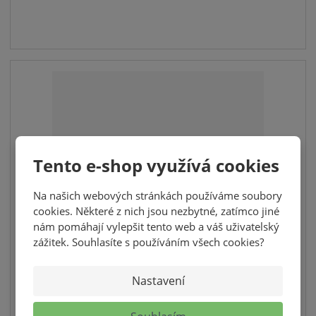
p
m
t
o
n
m
č
o
n
e
ž
o
t
s
ž
t
s
v
t
í
v
í
Tento e-shop využívá cookies
Na našich webových stránkách používáme soubory
cookies. Některé z nich jsou nezbytné, zatímco jiné
nám pomáhají vylepšit tento web a váš uživatelský
VEGAN PROTEIN DRINK PISTÁCIE 30G
zážitek. Souhlasíte s používáním všech cookies?
Dostupné ve velikosti 30g
Nastavení
30,00 Kč
26,79 Kč bez DPH