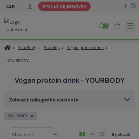
CZK
RYCHLÁ OBJEDNÁVKA
V
y
h
Ú
YourBody
Proteiny
Vegan protein drink
l
v
e
YOURBODY
o
d
d
a
n
Vegan protein drink - YOURBODY
t
í
s
t
Zobrazit nákupního asistenta
r
a
n
YOURBODY
a
Ř
O
T
Ř
5
položek
a