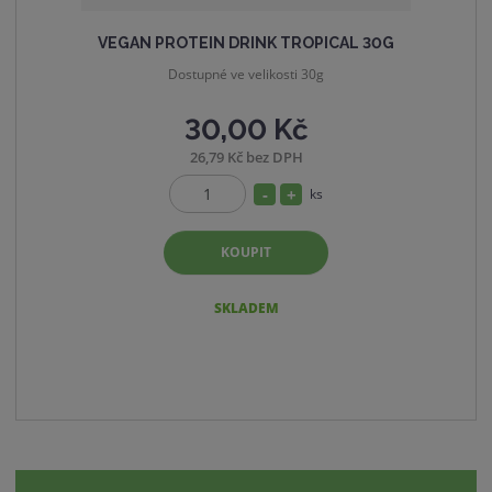
VEGAN PROTEIN DRINK TROPICAL 30G
Dostupné ve velikosti 30g
30,00 Kč
26,79 Kč bez DPH
S
N
ks
Z
n
a
m
í
v
KOUPIT
ě
ž
ý
n
i
i
š
SKLADEM
t
t
i
p
m
t
o
n
m
č
o
n
e
ž
o
t
s
ž