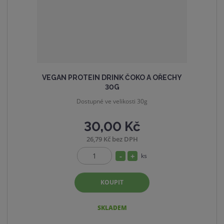
í
v
í
VEGAN PROTEIN DRINK ČOKO A OŘECHY
30G
Dostupné ve velikosti 30g
30,00 Kč
26,79 Kč bez DPH
S
N
ks
Z
n
a
m
í
v
KOUPIT
ě
ž
ý
n
i
i
š
SKLADEM
t
t
i