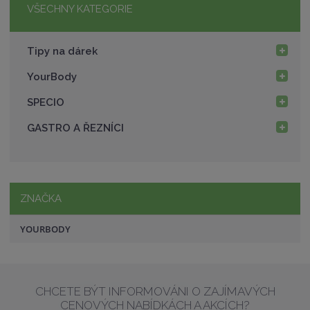
t
s
VŠECHNY KATEGORIE
v
t
í
v
Tipy na dárek
í
YourBody
SPECIO
GASTRO A ŘEZNÍCI
ZNAČKA
YOURBODY
CHCETE BÝT INFORMOVÁNI O ZAJÍMAVÝCH
CENOVÝCH NABÍDKÁCH A AKCÍCH?