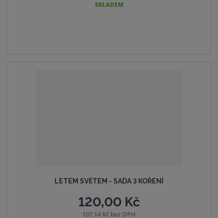
i
i
š
SKLADEM
t
t
i
p
m
t
o
n
m
č
o
n
e
ž
o
t
s
ž
t
s
v
t
í
v
í
LETEM SVĚTEM - SADA 3 KOŘENÍ
120,00 Kč
107,14 Kč bez DPH