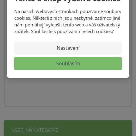
Na našich webových stránkách používáme soubory
TRIO NA MASA BEZ SOLI - SADA 3 KOŘENÍ
cookies. Některé z nich jsou nezbytné, zatímco jiné
nám pomáhají vylepšit tento web a váš uživatelský
135,00 Kč
zážitek. Souhlasíte s používáním všech cookies?
120,54 Kč bez DPH
S
N
ks
Z
Nastavení
n
a
m
í
v
KOUPIT
ě
Souhlasím
ž
ý
n
i
i
š
SKLADEM
t
t
i
p
m
t
o
n
m
č
o
n
e
ž
o
t
s
ž
t
s
VŠECHNY KATEGORIE
v
t