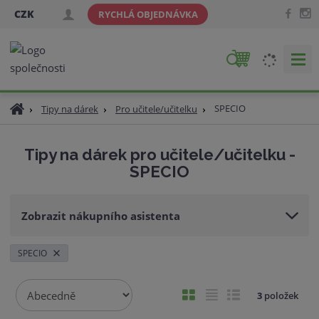
CZK
RYCHLÁ OBJEDNÁVKA
V
y
h
Ú
SPECIO
Tipy na dárek
Pro učitele/učitelku
l
v
e
o
d
Tipy na dárek pro učitele/učitelku -
d
a
SPECIO
n
t
í
s
Zobrazit nákupního asistenta
t
r
a
SPECIO
n
a
Ř
O
T
Ř
3
položek
a
b
a
á
z