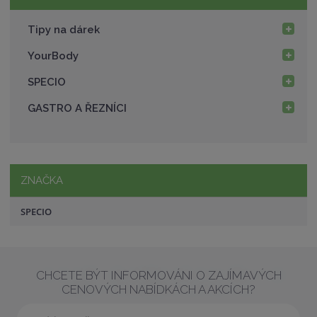
í
v
Tipy na dárek
í
YourBody
SPECIO
GASTRO A ŘEZNÍCI
ZNAČKA
SPECIO
CHCETE BÝT INFORMOVÁNI O ZAJÍMAVÝCH
CENOVÝCH NABÍDKÁCH A AKCÍCH?