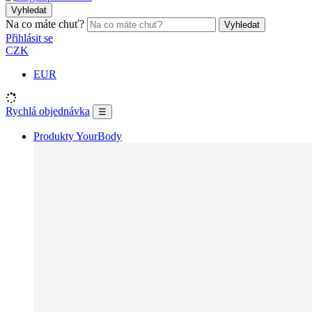
Vyhledat
Na co máte chuť?
Vyhledat
Přihlásit se
CZK
EUR
Rychlá objednávka
☰
Produkty YourBody