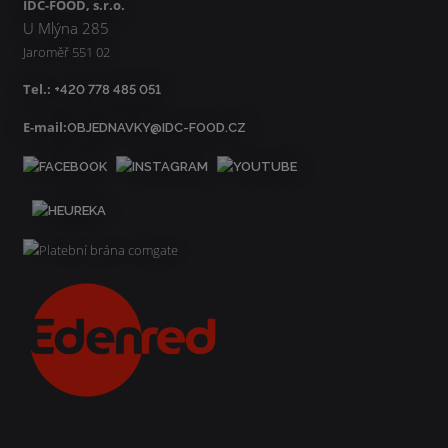
IDC-FOOD, s.r.o.
U Mlýna 285
Jaroměř 551 02
Tel.:
+420 778 485 051
E-mail:
OBJEDNAVKY@IDC-FOOD.CZ