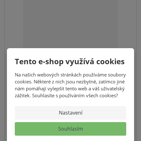
v
t
í
v
í
PAPAYA KOSTKY 100G
Tento e-shop využívá cookies
40,00 Kč
Na našich webových stránkách používáme soubory
35,71 Kč bez DPH
cookies. Některé z nich jsou nezbytné, zatímco jiné
nám pomáhají vylepšit tento web a váš uživatelský
S
N
ks
Z
zážitek. Souhlasíte s používáním všech cookies?
n
a
m
í
v
KOUPIT
ě
Nastavení
ž
ý
n
i
i
š
SKLADEM
t
Souhlasím
t
i
p
m
t
o