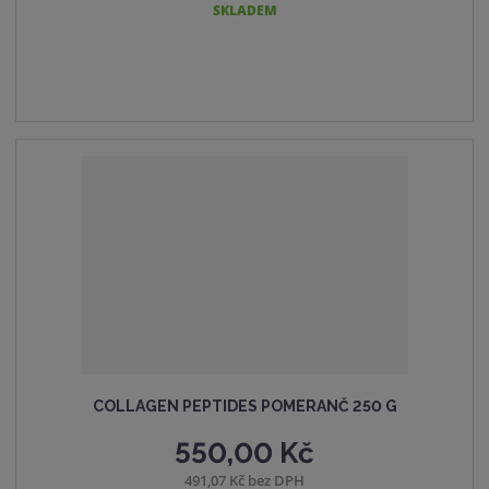
i
i
š
SKLADEM
t
t
i
p
m
t
o
n
m
č
o
n
e
ž
o
t
s
ž
t
s
v
t
í
v
í
COLLAGEN PEPTIDES POMERANČ 250 G
550,00 Kč
491,07 Kč bez DPH