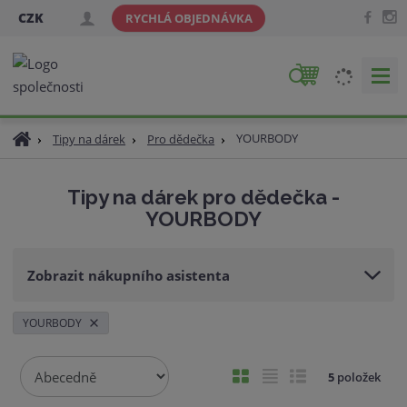
CZK
RYCHLÁ OBJEDNÁVKA
V
y
h
Ú
YOURBODY
Tipy na dárek
Pro dědečka
l
v
e
o
d
Tipy na dárek pro dědečka -
d
a
YOURBODY
n
t
í
s
Zobrazit nákupního asistenta
t
r
a
YOURBODY
n
a
Ř
O
T
Ř
5
položek
a
b
a
á
z