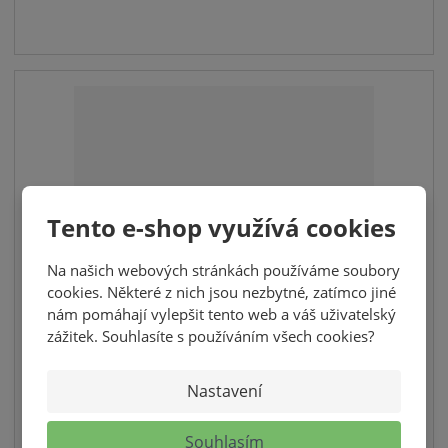
o
n
m
č
o
n
e
ž
o
t
s
ž
t
s
v
t
í
v
í
Tento e-shop využívá cookies
Na našich webových stránkách používáme soubory
cookies. Některé z nich jsou nezbytné, zatímco jiné
nám pomáhají vylepšit tento web a váš uživatelský
OBALOVACÍ TĚSTÍČKO NA RYBY 70G
zážitek. Souhlasíte s používáním všech cookies?
Pro objednání kartónku zadejte 15 ks
Nastavení
25,00 Kč
22,32 Kč bez DPH
Souhlasím