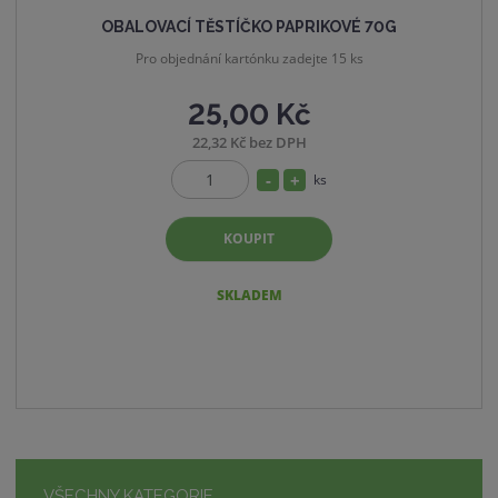
OBALOVACÍ TĚSTÍČKO PAPRIKOVÉ 70G
Pro objednání kartónku zadejte 15 ks
25,00 Kč
22,32 Kč bez DPH
S
N
ks
Z
n
a
m
í
v
KOUPIT
ě
ž
ý
n
i
i
š
SKLADEM
t
t
i
p
m
t
o
n
m
č
o
n
e
ž
o
t
s
ž
t
s
VŠECHNY KATEGORIE