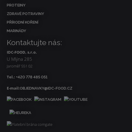
PROTEINY
ZDRAVÉ POTRAVINY
PŘÍRODNÍ KOŘENÍ
MARINÁDY
Kontaktujte nás:
IDC-FOOD, s.r.o.
U Mlýna 285
Jaroměř 551 02
Tel.:
+420 778 485 051
E-mail:
OBJEDNAVKY@IDC-FOOD.CZ