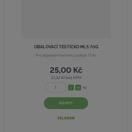
í
v
í
OBALOVACÍ TĚSTÍČKO MLS 70G
Pro objednání kartónku zadejte 15 ks
25,00 Kč
22,32 Kč bez DPH
S
N
ks
Z
n
a
m
í
v
KOUPIT
ě
ž
ý
n
i
i
š
SKLADEM
t
t
i
p
m
t