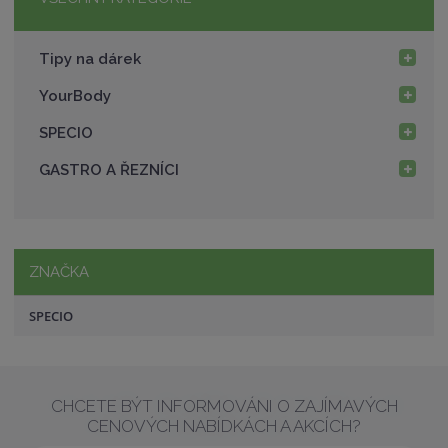
v
t
í
v
Tipy na dárek
í
YourBody
SPECIO
GASTRO A ŘEZNÍCI
ZNAČKA
SPECIO
CHCETE BÝT INFORMOVÁNI O ZAJÍMAVÝCH
CENOVÝCH NABÍDKÁCH A AKCÍCH?