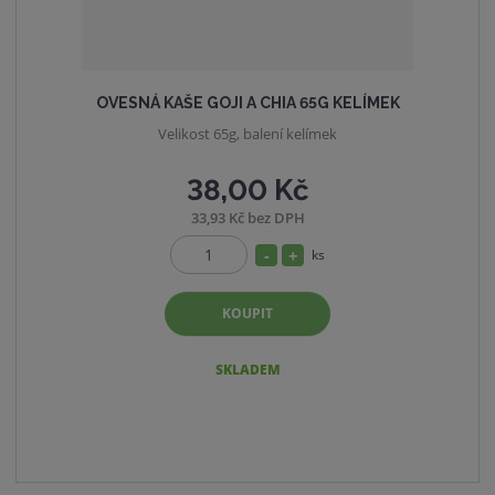
OVESNÁ KAŠE GOJI A CHIA 65G KELÍMEK
Velikost 65g, balení kelímek
38,00 Kč
33,93 Kč bez DPH
S
N
ks
Z
n
a
m
í
v
KOUPIT
ě
ž
ý
n
i
i
š
SKLADEM
t
t
i
p
m
t
o
n
m
č
o
n
e