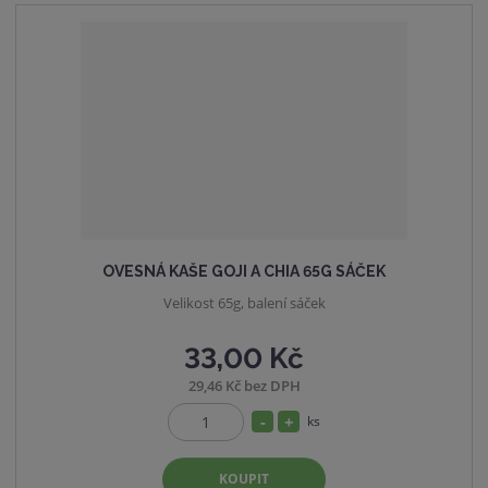
ž
o
t
s
ž
t
s
v
t
í
v
í
OVESNÁ KAŠE GOJI A CHIA 65G SÁČEK
Velikost 65g, balení sáček
33,00 Kč
29,46 Kč bez DPH
S
N
ks
Z
n
a
m
í
v
KOUPIT
ě