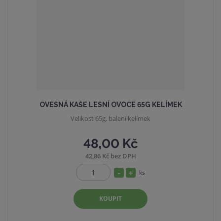
t
s
v
t
í
v
í
OVESNÁ KAŠE LESNÍ OVOCE 65G KELÍMEK
Velikost 65g, balení kelímek
48,00 Kč
42,86 Kč bez DPH
S
N
ks
Z
n
a
m
í
v
KOUPIT
ě
ž
ý
n
i