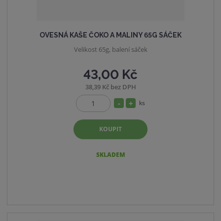
OVESNÁ KAŠE ČOKO A MALINY 65G SÁČEK
Velikost 65g, balení sáček
43,00 Kč
38,39 Kč bez DPH
S
N
ks
Z
n
a
m
í
v
KOUPIT
ě
ž
ý
n
i
i
š
SKLADEM
t
t
i
p
m
t
o
n
m
č
o
n
e
ž
o
t