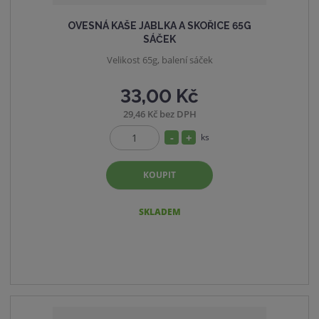
OVESNÁ KAŠE JABLKA A SKOŘICE 65G
SÁČEK
Velikost 65g, balení sáček
33,00 Kč
29,46 Kč bez DPH
S
N
ks
Z
n
a
m
í
v
KOUPIT
ě
ž
ý
n
i
i
š
SKLADEM
t
t
i
p
m
t
o
n
m
č
o
n
e
ž
o
t
s
ž