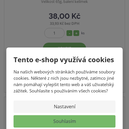
Velikost 65g, balení kelímek
38,00 Kč
33,93 Kč bez DPH
S
N
ks
Z
n
a
m
í
v
KOUPIT
ě
ž
ý
n
Tento e-shop využívá cookies
i
i
š
SKLADEM
t
t
i
Na našich webových stránkách používáme soubory
p
m
t
cookies. Některé z nich jsou nezbytné, zatímco jiné
o
n
m
nám pomáhají vylepšit tento web a váš uživatelský
č
zážitek. Souhlasíte s používáním všech cookies?
o
n
e
ž
o
t
s
ž
Nastavení
t
s
v
t
Souhlasím
í
v