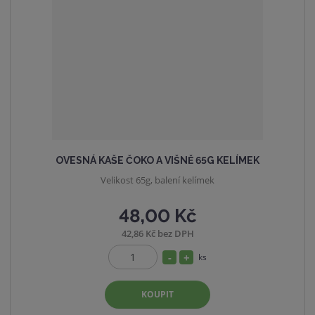
s
ž
t
s
v
t
í
v
í
OVESNÁ KAŠE ČOKO A VIŠNĚ 65G KELÍMEK
Velikost 65g, balení kelímek
48,00 Kč
42,86 Kč bez DPH
S
N
ks
Z
n
a
m
í
v
KOUPIT
ě
ž
ý
n