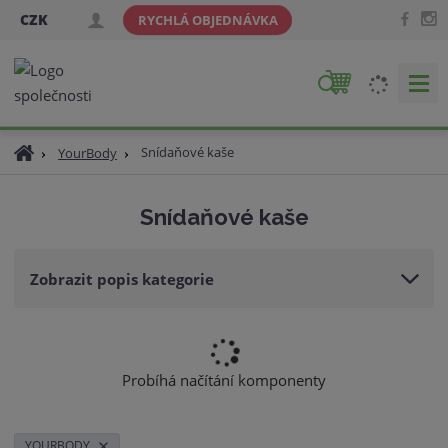
CZK
RYCHLÁ OBJEDNÁVKA
V
y
h
Ú
Snídaňové kaše
YourBody
l
v
e
o
d
Snídaňové kaše
d
a
n
t
í
Zobrazit popis kategorie
s
t
r
a
n
Probíhá načítání komponenty
a
YOURBODY