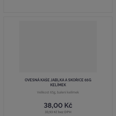
o
n
m
č
o
n
e
ž
o
t
s
ž
t
s
v
t
í
v
í
OVESNÁ KAŠE JABLKA A SKOŘICE 65G
KELÍMEK
Velikost 65g, balení kelímek
38,00 Kč
33,93 Kč bez DPH