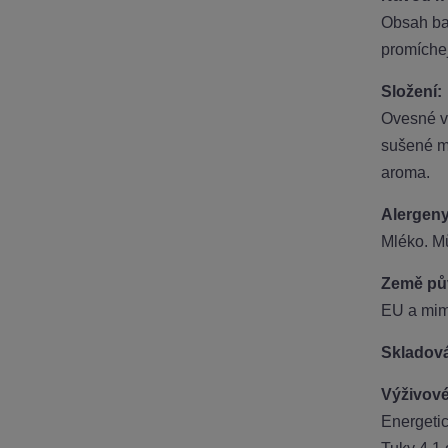
Obsah bal
promíchej
Složení:
Ovesné v
sušené mr
aroma.
Alergeny
Mléko. M
Země pů
EU a mi
Skladová
Výživové
Energeti