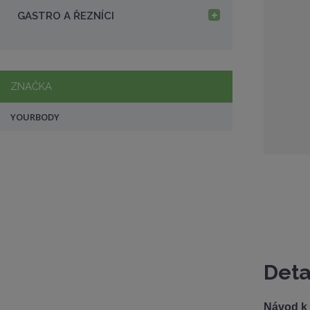
a
GASTRO A ŘEZNÍCI
ZNAČKA
YOURBODY
Deta
Návod k 