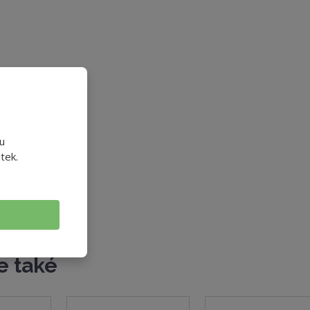
u
tek.
e také