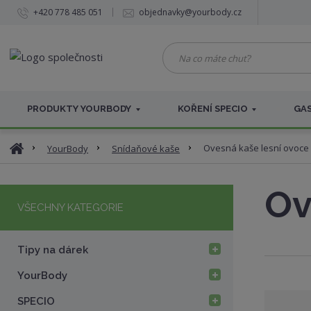
+420 778 485 051
objednavky@yourbody.cz
N
a
c
o
PRODUKTY YOURBODY
KOŘENÍ SPECIO
GAS
m
á
t
Ú
Ovesná kaše lesní ovoce
YourBody
Snídaňové kaše
e
v
c
o
h
Ov
d
u
VŠECHNY KATEGORIE
n
ť
í
?
s
Tipy na dárek
t
r
YourBody
a
n
SPECIO