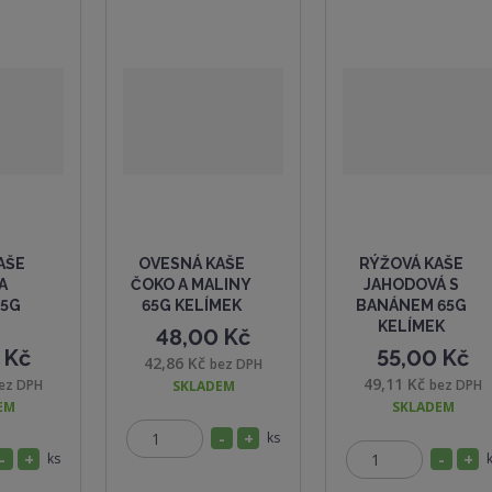
AŠE
OVESNÁ KAŠE
RÝŽOVÁ KAŠE
A
ČOKO A MALINY
JAHODOVÁ S
65G
65G KELÍMEK
BANÁNEM 65G
KELÍMEK
48,00 Kč
 Kč
55,00 Kč
42,86 Kč
bez DPH
49,11 Kč
ez DPH
bez DPH
SKLADEM
EM
SKLADEM
S
N
ks
Z
S
N
ks
S
N
n
a
Z
m
n
a
n
a