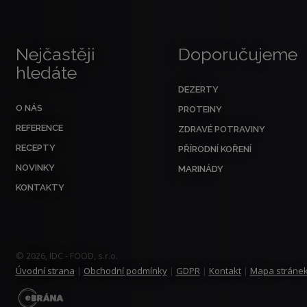
Nejčastěji
Doporučujeme
hledáte
DEZERTY
O NÁS
PROTEINY
REFERENCE
ZDRAVÉ POTRAVINY
RECEPTY
PŘÍRODNÍ KOŘENÍ
NOVINKY
MARINÁDY
KONTAKTY
© 2026, IDC - FOOD, s.r.o.
Úvodní strana
|
Obchodní podmínky
|
GDPR
|
Kontakt
|
Mapa stráne