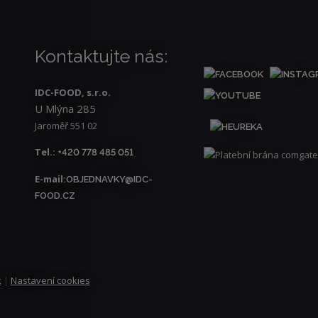
Kontaktujte nás:
IDC-FOOD, s.r.o.
U Mlýna 285
Jaroměř 551 02
Tel.:
+420 778 485 051
E-mail:
OBJEDNAVKY@IDC-
FOOD.CZ
k
|
Nastavení cookies