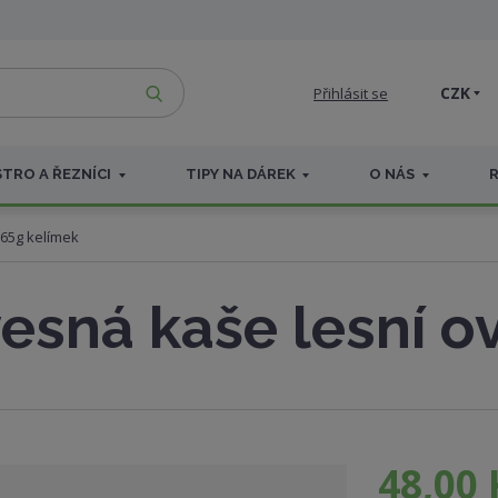
VYHLEDAT
CZK
Přihlásit se
TRO A ŘEZNÍCI
TIPY NA DÁREK
O NÁS
 65g kelímek
esná kaše lesní o
48,00 