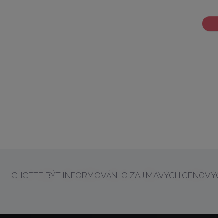
CHCETE BÝT INFORMOVÁNI O ZAJÍMAVÝCH CENOVÝC