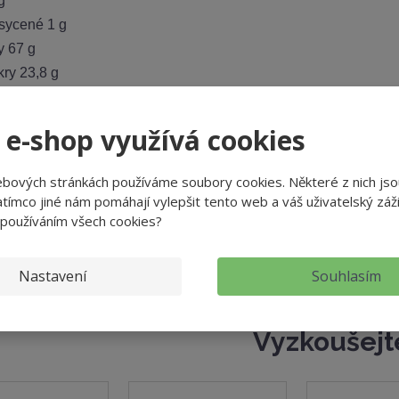
g
asycené 1 g
y 67 g
kry 23,8 g
 14 g
7,3 g
 e-shop využívá cookies
ebových stránkách používáme soubory cookies. Některé z nich jso
: 65 g
tímco jiné nám pomáhají vylepšit tento web a váš uživatelský záži
 používáním všech cookies?
 IDC-FOOD, s.r.o., U Mlýna 285, Jaroměř 551 02
: Česká republika
Nastavení
Souhlasím
Vyzkoušejt