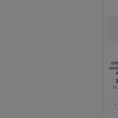
OV
GOJI
33