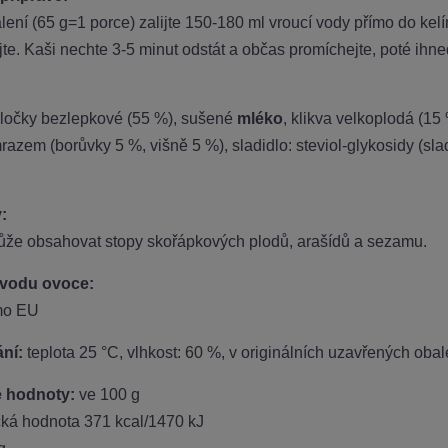
ení (65 g=1 porce) zalijte 150-180 ml vroucí vody přímo do kel
te. Kaši nechte 3-5 minut odstát a občas promíchejte, poté ihn
ločky bezlepkové (55 %), sušené
mléko
, klikva velkoplodá (15
azem (borůvky 5 %, višně 5 %), sladidlo: steviol-glykosidy (slad
:
ůže obsahovat stopy skořápkových plodů, arašídů a sezamu.
vodu ovoce:
mo EU
ní:
teplota 25 °C, vlhkost: 60 %, v originálních uzavřených oba
 hodnoty:
ve 100 g
cká hodnota 371 kcal/1470 kJ