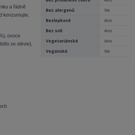
í
ímku a řádně
Bez alergenů
Ne
ed konzumujte.
Bezlepkové
Ano
Bez soli
Ano
 %),
ovoce
Vegetariánské
Ano
idlo ze stévie),
Veganské
Ne
lech