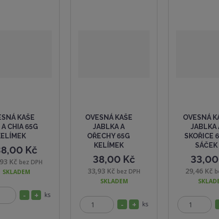
ESNÁ KAŠE
OVESNÁ KAŠE
OVESNÁ K
 A CHIA 65G
JABLKA A
JABLKA 
KELÍMEK
OŘECHY 65G
SKOŘICE 
KELÍMEK
SÁČEK
38,00 Kč
38,00 Kč
33,00
,93 Kč
bez DPH
33,93 Kč
29,46 Kč
bez DPH
b
SKLADEM
SKLADEM
SKLAD
S
N
ks
Z
S
N
ks
n
a
Z
Z
m
n
a