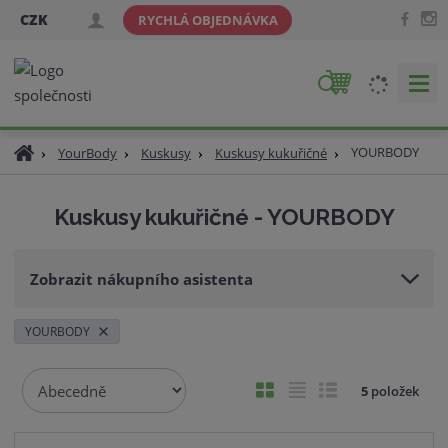
CZK
RYCHLÁ OBJEDNÁVKA
V
y
h
Ú
YOURBODY
YourBody
Kuskusy
Kuskusy kukuřičné
l
v
e
o
d
Kuskusy kukuřičné - YOURBODY
d
a
n
t
í
Zobrazit nákupního asistenta
s
t
r
YOURBODY
a
n
Ř
O
T
Ř
5
položek
a
a
b
a
á
z
r
b
d
e