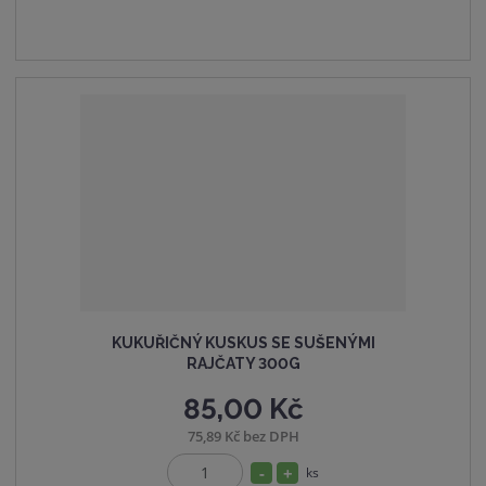
m
t
o
n
m
č
o
n
e
ž
o
t
s
ž
t
s
v
t
í
v
í
KUKUŘIČNÝ KUSKUS SE SUŠENÝMI
RAJČATY 300G
85,00 Kč
75,89 Kč bez DPH
S
N
ks
Z