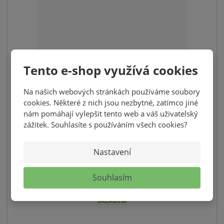
v
t
í
v
í
Tento e-shop využívá cookies
KUKUŘIČNÝ KUSKUS S OVOCEM A
Na našich webových stránkách používáme soubory
KOKOSEM 250G
cookies. Některé z nich jsou nezbytné, zatímco jiné
nám pomáhají vylepšit tento web a váš uživatelský
89,00 Kč
zážitek. Souhlasíte s používáním všech cookies?
79,46 Kč bez DPH
S
N
ks
Nastavení
Z
n
a
m
í
v
KOUPIT
ě
Souhlasím
ž
ý
n
i
i
š
SKLADEM
t
t
i
p