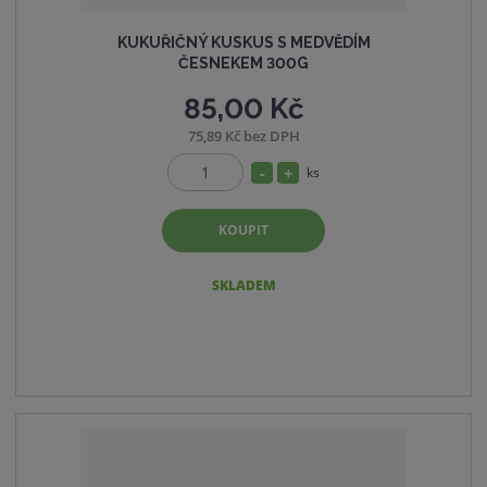
KUKUŘIČNÝ KUSKUS S MEDVĚDÍM
ČESNEKEM 300G
85,00 Kč
75,89 Kč bez DPH
S
N
ks
Z
n
a
m
í
v
KOUPIT
ě
ž
ý
n
i
i
š
SKLADEM
t
t
i
p
m
t
o
n
m
č
o
n
e
ž
o
t
s
ž
t
s