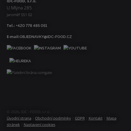
IDC-FOOD, s.r.o.
U Mlýna 285
Jaroměř 551 02
Tel.:
+420 778 485 051
E-mail:
OBJEDNAVKY@IDC-FOOD.CZ
© 2026, IDC - FOOD, s.r.o.
Úvodní strana
|
Obchodní podmínky
|
GDPR
|
Kontakt
|
Mapa
stránek
|
Nastavení cookies