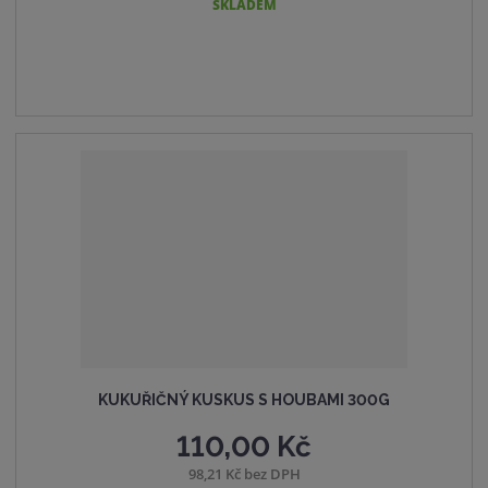
i
š
SKLADEM
t
t
i
p
m
t
o
n
m
č
o
n
e
ž
o
t
s
ž
t
s
v
t
í
v
í
KUKUŘIČNÝ KUSKUS S HOUBAMI 300G
110,00 Kč
98,21 Kč bez DPH