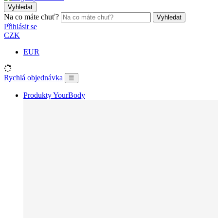
Vyhledat
Na co máte chuť?
Vyhledat
Přihlásit se
CZK
EUR
Rychlá objednávka
☰
Produkty YourBody