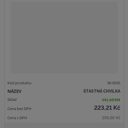
m
t
p
n
m
o
o
n
č
ž
o
e
s
ž
t
t
s
v
t
í
v
í
96-0035
ŠŤASTNÁ CHVILKA
SKLADEM
223,21 Kč
250,00 Kč