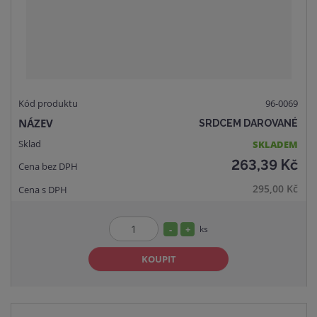
í
v
í
96-0069
SRDCEM DAROVANÉ
SKLADEM
263,39 Kč
295,00 Kč
S
N
ks
Z
n
a
m
KOUPIT
í
v
ě
ž
ý
n
i
š
i
t
i
t