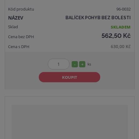
96-0032
BALÍČEK POHYB BEZ BOLESTI
SKLADEM
562,50 Kč
630,00 Kč
S
N
ks
Z
n
a
m
KOUPIT
í
v
ě
ž
ý
n
i
š
i
t
i
t
m
t
p
n
m
o
o
n
č
ž
o
e
s
ž
t