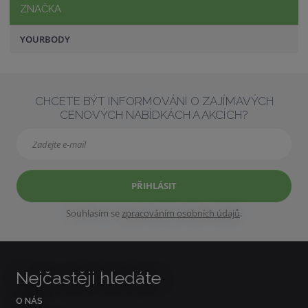
ZNAČKA
YOURBODY
CHCETE BÝT INFORMOVÁNI O ZAJÍMAVÝCH
CENOVÝCH NABÍDKÁCH A AKCÍCH?
PŘIHLÁSIT
Souhlasím se
zpracováním osobních údajů
.
Nejčastěji hledáte
O NÁS