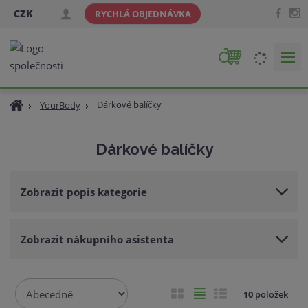
CZK
RYCHLÁ OBJEDNÁVKA
V
y
h
Ú
Dárkové balíčky
YourBody
l
v
e
o
d
Dárkové balíčky
d
a
n
t
í
Zobrazit popis kategorie
s
t
r
Zobrazit nákupního asistenta
a
n
a
Ř
O
T
Ř
10
položek
a