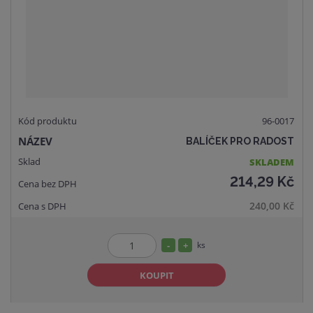
t
s
v
t
í
v
í
96-0017
BALÍČEK PRO RADOST
SKLADEM
214,29 Kč
240,00 Kč
S
N
ks
Z
n
a
m
KOUPIT
í
v
ě
ž
ý
n
i
š