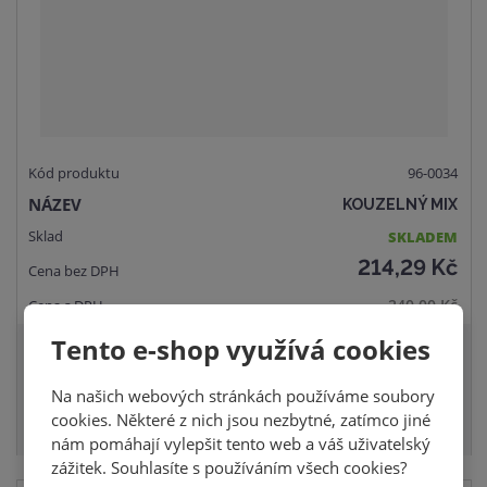
v
t
í
v
í
96-0034
KOUZELNÝ MIX
SKLADEM
214,29 Kč
240,00 Kč
Tento e-shop využívá cookies
S
N
ks
Z
n
a
Na našich webových stránkách používáme soubory
m
KOUPIT
í
v
cookies. Některé z nich jsou nezbytné, zatímco jiné
ě
ž
ý
nám pomáhají vylepšit tento web a váš uživatelský
n
i
š
zážitek. Souhlasíte s používáním všech cookies?
i
t
i