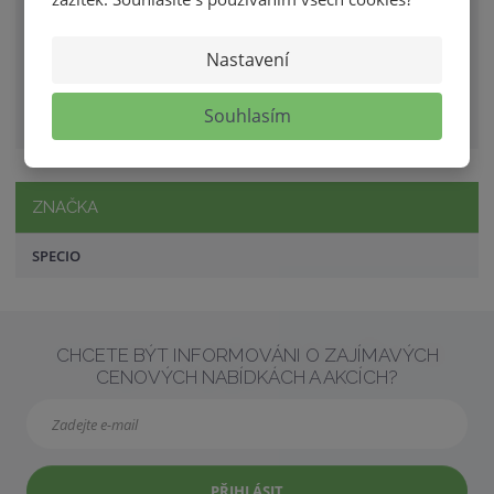
YourBody
SPECIO
Nastavení
GASTRO A ŘEZNÍCI
Souhlasím
ZNAČKA
SPECIO
CHCETE BÝT INFORMOVÁNI O ZAJÍMAVÝCH
CENOVÝCH NABÍDKÁCH A AKCÍCH?
PŘIHLÁSIT