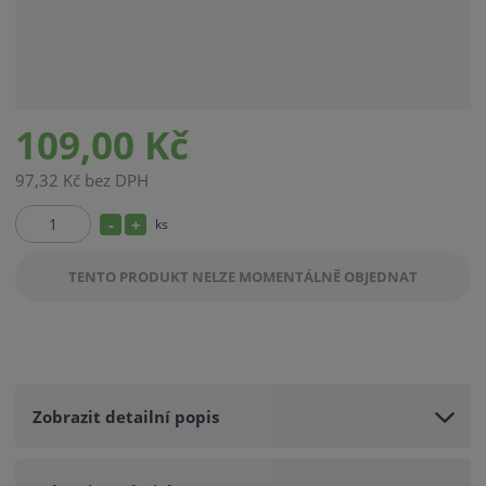
109,00 Kč
97,32 Kč bez DPH
S
N
ks
Z
n
a
m
TENTO PRODUKT NELZE MOMENTÁLNĚ OBJEDNAT
í
v
ě
ž
ý
n
i
i
š
t
t
i
p
m
t
o
n
m
Zobrazit detailní popis
č
o
n
e
ž
o
t