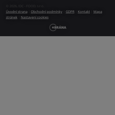
© 2026, IDC - FOOD, s.r.o.
Úvodní strana
|
Obchodní podmínky
|
GDPR
|
Kontakt
|
Mapa
stránek
|
Nastavení cookies