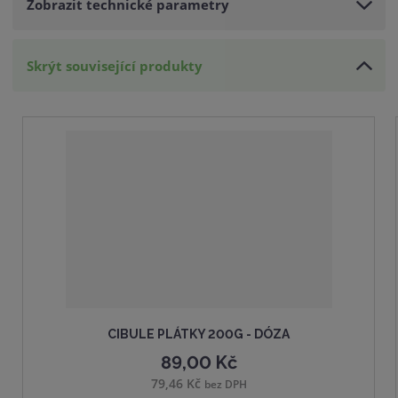
Zobrazit technické parametry
s
ž
t
s
v
t
Skrýt související produkty
í
v
í
CIBULE PLÁTKY 200G - DÓZA
89,00 Kč
79,46 Kč
bez DPH