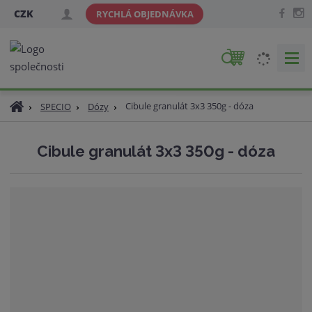
CZK
RYCHLÁ OBJEDNÁVKA
V
y
h
Ú
Cibule granulát 3x3 350g - dóza
SPECIO
Dózy
l
v
e
o
d
Cibule granulát 3x3 350g - dóza
d
a
n
t
í
s
t
r
a
n
a