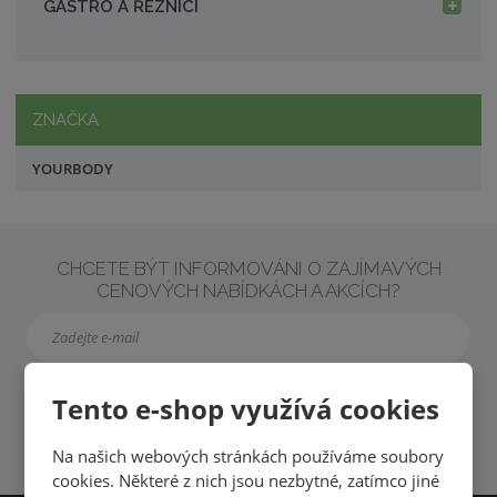
GASTRO A ŘEZNÍCI
ZNAČKA
YOURBODY
CHCETE BÝT INFORMOVÁNI O ZAJÍMAVÝCH
CENOVÝCH NABÍDKÁCH A AKCÍCH?
Tento e-shop využívá cookies
PŘIHLÁSIT
Souhlasím se
zpracováním osobních údajů
.
Na našich webových stránkách používáme soubory
cookies. Některé z nich jsou nezbytné, zatímco jiné