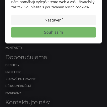
nám pomáhají vylepšit tento web a váš uživatelský
zážitek. Souhlasíte s používáním všech cookies?
Nejčastěji hledáte
Nastavení
O NÁS
REFERENCE
Souhlasím
RECEPTY
NOVINKY
KONTAKTY
Doporučujeme
DEZERTY
PROTEINY
ZDRAVÉ POTRAVINY
PŘÍRODNÍ KOŘENÍ
MARINÁDY
Kontaktujte nás: