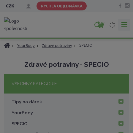
CZK
RYCHLÁ OBJEDNÁVKA
V
y
h
Ú
SPECIO
YourBody
Zdravé potraviny
l
v
e
o
d
Zdravé potraviny - SPECIO
d
a
n
t
í
VŠECHNY KATEGORIE
s
t
r
Tipy na dárek
a
n
YourBody
a
SPECIO