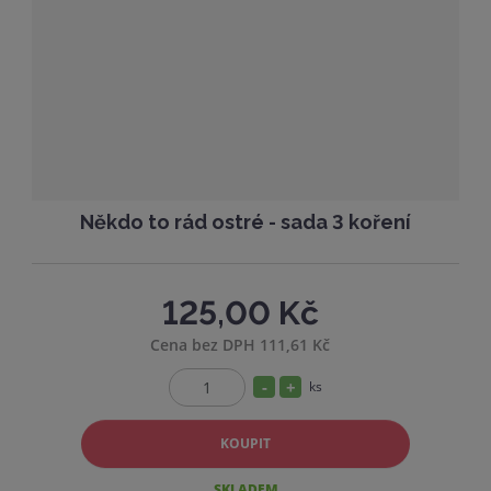
s
ž
t
s
v
t
í
v
í
Někdo to rád ostré - sada 3 koření
125,00 Kč
Cena bez DPH 111,61 Kč
S
N
ks
Z
n
a
m
í
v
KOUPIT
ě
ž
ý
n
SKLADEM