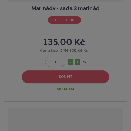
Marinády - sada 3 marinád
TOP PRODUKT
135,00 Kč
Cena bez DPH 120,54 Kč
S
N
ks
Z
n
a
m
í
v
KOUPIT
ě
ž
ý
n
SKLADEM
i
i
š
t
t
i
p
m
t
o
n
m
č
o
n
e
ž
o
t