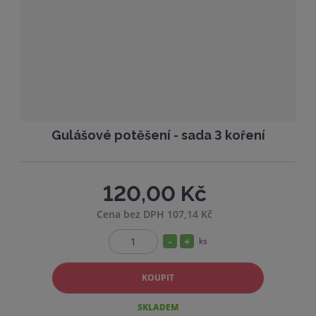
s
ž
t
s
v
t
í
v
í
Gulášové potěšení - sada 3 koření
120,00 Kč
Cena bez DPH 107,14 Kč
S
N
ks
Z
n
a
m
í
v
KOUPIT
ě
ž
ý
n
SKLADEM
i
i
š