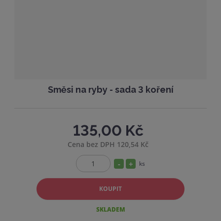
t
s
v
t
í
v
í
Směsi na ryby - sada 3 koření
135,00 Kč
Cena bez DPH 120,54 Kč
S
N
ks
Z
n
a
m
í
v
KOUPIT
ě
ž
ý
n
SKLADEM
i
i
š