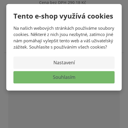
Cena bez DPH 290,18 Kč
S
N
ks
Tento e-shop využívá cookies
Z
n
a
m
Na našich webových stránkách používáme soubory
í
v
KOUPIT
ě
cookies. Některé z nich jsou nezbytné, zatímco jiné
ž
ý
n
nám pomáhají vylepšit tento web a váš uživatelský
SKLADEM
i
i
š
zážitek. Souhlasíte s používáním všech cookies?
t
t
i
p
m
t
o
Nastavení
n
m
č
o
n
e
Souhlasím
ž
o
t
s
ž
t
s
v
t
í
v
í