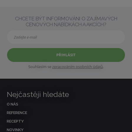
CHCETE BÝT INFORMOVÁNI O ZAJÍMAVÝCH
CENOVÝCH NABÍDKÁCH A AKCÍCH?
PŘIHLÁSIT
Souhlasím se
zpracováním osobních údajů
.
Nejčastěji hledáte
O NÁS
REFERENCE
RECEPTY
NOVINKY