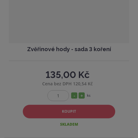
v
t
í
v
í
Zvěřinové hody - sada 3 koření
135,00 Kč
Cena bez DPH 120,54 Kč
S
N
ks
Z
n
a
m
í
v
KOUPIT
ě
ž
ý
n
SKLADEM
i
i
š
t
t
i