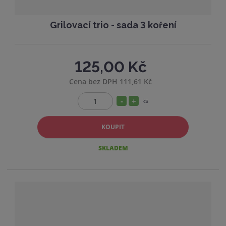
Grilovací trio - sada 3 koření
125,00 Kč
Cena bez DPH 111,61 Kč
S
N
ks
Z
n
a
m
í
v
KOUPIT
ě
ž
ý
n
SKLADEM
i
i
š
t
t
i
p
m
t
o
n
m
č
o
n
e
ž
o
t