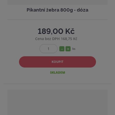
Pikantní žebra 800g - dóza
189,00 Kč
Cena bez DPH 168,75 Kč
S
N
ks
Z
n
a
m
í
v
KOUPIT
ě
ž
ý
n
SKLADEM
i
i
š
t
t
i
p
m
t
o
n
m
č
o
n
e
ž
o
t
s
ž