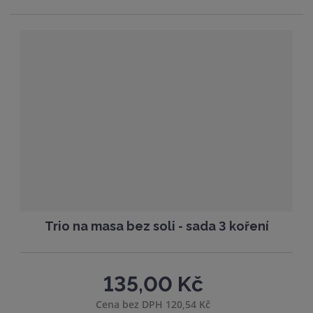
t
t
i
p
m
t
o
n
m
č
o
n
e
ž
o
t
s
ž
t
s
v
t
í
v
í
Trio na masa bez soli - sada 3 koření
135,00 Kč
Cena bez DPH 120,54 Kč