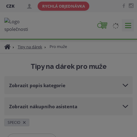
CZK
RYCHLÁ OBJEDNÁVKA
V
y
h
Ú
Pro muže
Tipy na dárek
l
v
e
o
d
Tipy na dárek pro muže
d
a
n
t
í
Zobrazit popis kategorie
s
t
r
Zobrazit nákupního asistenta
a
n
a
SPECIO
Ř