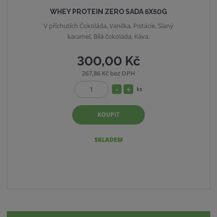
WHEY PROTEIN ZERO SADA 6X50G
V příchutích Čokoláda, Vanilka, Pistácie, Slaný
karamel, Bílá čokoláda, Káva.
300,00 Kč
267,86 Kč bez DPH
S
N
ks
Z
n
a
m
í
v
KOUPIT
ě
ž
ý
n
i
i
š
SKLADEM
t
t
i
p
m
t
o
n
m
č
o
n
e
ž
o
t
s
ž