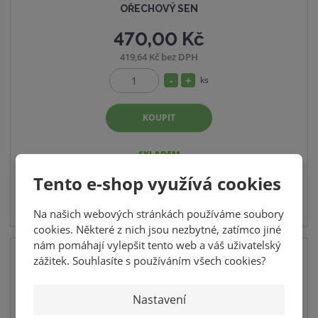
OŘECHOVÝ SEN
470,00 Kč
419,64 Kč bez DPH
S
N
ks
Z
n
a
m
í
v
KOUPIT
ě
ž
ý
n
i
i
š
SKLADEM
t
t
i
Tento e-shop využívá cookies
p
m
t
o
n
m
č
Na našich webových stránkách používáme soubory
o
n
e
cookies. Některé z nich jsou nezbytné, zatímco jiné
ž
o
t
nám pomáhají vylepšit tento web a váš uživatelský
s
ž
RŮZNÉ VELIKOSTI BALENÍ
zážitek. Souhlasíte s používáním všech cookies?
t
s
v
t
Nastavení
í
v