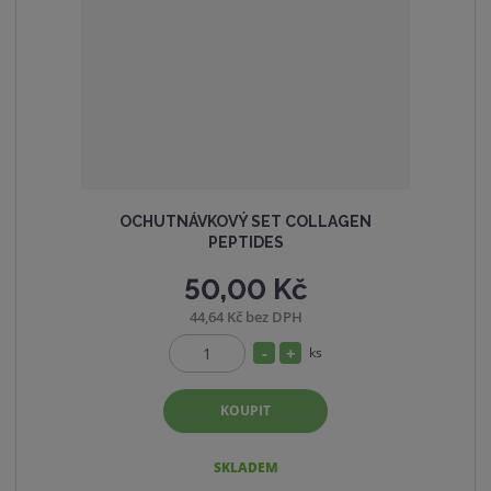
t
s
v
t
í
v
í
OCHUTNÁVKOVÝ SET COLLAGEN
PEPTIDES
50,00 Kč
44,64 Kč bez DPH
S
N
ks
Z
n
a
m
í
v
KOUPIT
ě
ž
ý
n
i
i
š
SKLADEM
t