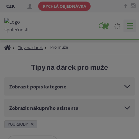
CZK
RYCHLÁ OBJEDNÁVKA
V
y
h
Ú
Pro muže
Tipy na dárek
l
v
e
o
d
Tipy na dárek pro muže
d
a
n
t
í
Zobrazit popis kategorie
s
t
r
Zobrazit nákupního asistenta
a
n
a
YOURBODY
Ř