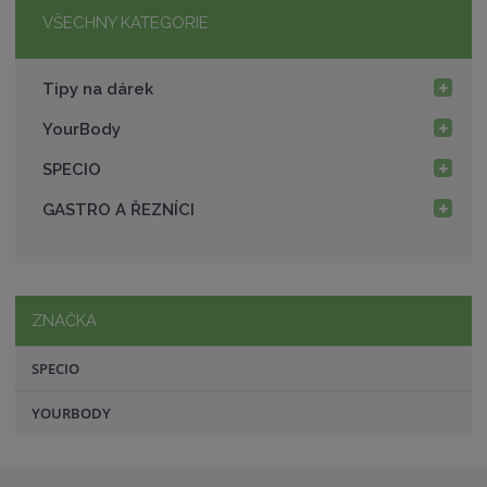
t
s
VŠECHNY KATEGORIE
v
t
í
v
Tipy na dárek
í
YourBody
SPECIO
GASTRO A ŘEZNÍCI
ZNAČKA
SPECIO
YOURBODY