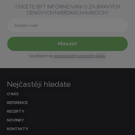
CHCETE BÝT INFORMOVÁNI O ZAJÍMAVÝCH
CENOVÝCH NABÍDKÁCH A AKCÍCH?
PŘIHLÁSIT
Souhlasím se
zpracováním osobních údajů
.
Nejčastěji hledáte
O NÁS
REFERENCE
RECEPTY
NOVINKY
KONTAKTY