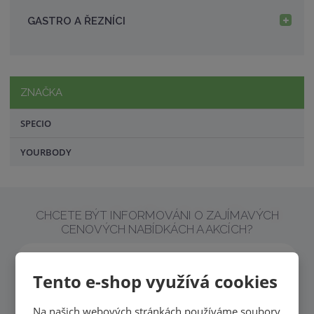
GASTRO A ŘEZNÍCI
ZNAČKA
SPECIO
YOURBODY
CHCETE BÝT INFORMOVÁNI O ZAJÍMAVÝCH
CENOVÝCH NABÍDKÁCH A AKCÍCH?
Tento e-shop využívá cookies
PŘIHLÁSIT
Na našich webových stránkách používáme soubory