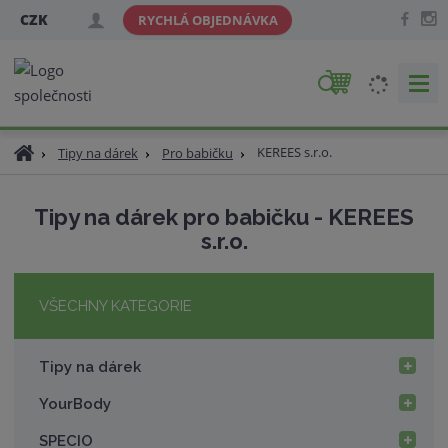
CZK
RYCHLÁ OBJEDNÁVKA
V
y
h
Ú
KEREES s.r.o.
Tipy na dárek
Pro babičku
l
v
e
o
d
Tipy na dárek pro babičku - KEREES
d
a
s.r.o.
n
t
í
s
t
VŠECHNY KATEGORIE
r
a
Tipy na dárek
n
a
YourBody
SPECIO