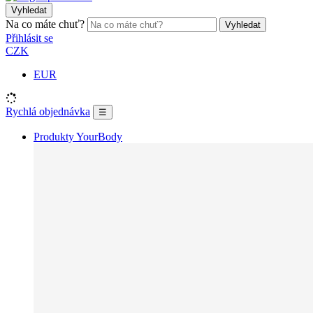
Vyhledat
Na co máte chuť?
Vyhledat
Přihlásit se
CZK
EUR
Rychlá objednávka
☰
Produkty YourBody